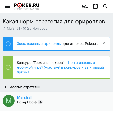
Какая норм стратегия для фрироллов
А
Д
Marshall
25 Ноя 2022
в
а
т
т
о
а
Эксклюзивные фрироллы
для игроков Poker.ru
р
н
т
а
е
ч
м
а
Конкурс “Термины покера":
Что ты знаешь о
ы
л
любимой игре? Участвуй в конкурсе и выигрывай
а
призы!
Базовые стратегии
Marshall
M
ПокерПро🥈