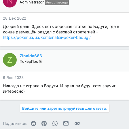
N
Administrator
Автор месяца
28 Дек 2022
Добрый день. Здесь есть хорошая статья по Бадуги, где в
конце размещён раздел с базовой стратегией -
https://poker.ua/ua/kombinatsii-poker-badugi/
Zinaida666
Z
ПокерПро🥈
6 Янв 2023
Никогда не играла в Бадуги. И вряд ли буду, хотя звучит
интересно)
Войдите или зарегистрируйтесь для ответа.
Reddit
Pinterest
WhatsApp
Электронная почта
Ссылка
Поделиться: