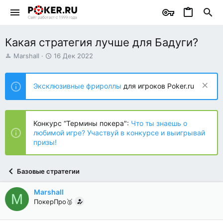
Какая стратегия лучше для Бадуги?
А
Д
Marshall
16 Дек 2022
в
а
т
т
о
а
Эксклюзивные фрироллы
для игроков Poker.ru
р
н
т
а
е
ч
м
а
Конкурс “Термины покера":
Что ты знаешь о
ы
л
любимой игре? Участвуй в конкурсе и выигрывай
а
призы!
Базовые стратегии
Marshall
M
ПокерПро🥈