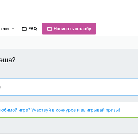
тели
FAQ
Написать жалобу
кэша?
u
любимой игре? Участвуй в конкурсе и выигрывай призы!