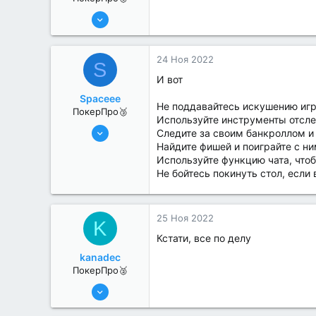
11 Авг 2022
239
1
24 Ноя 2022
S
И вот
Spaceee
Не поддавайтесь искушению игр
ПокерПро🥉
Используйте инструменты отслеж
11 Авг 2022
Следите за своим банкроллом и
239
Найдите фишей и поиграйте с ни
Используйте функцию чата, чтоб
1
Не бойтесь покинуть стол, если
25 Ноя 2022
K
Кстати, все по делу
kanadec
ПокерПро🥈
17 Авг 2022
284