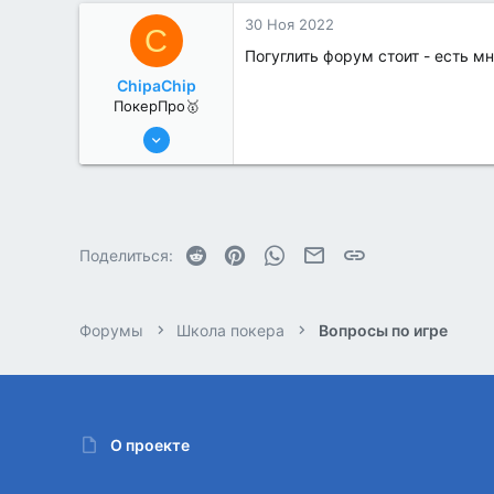
0
30 Ноя 2022
C
Погуглить форум стоит - есть мн
ChipaChip
ПокерПро🥇
8 Июн 2022
479
2
Reddit
Pinterest
WhatsApp
Электронная почта
Ссылка
Поделиться:
Форумы
Школа покера
Вопросы по игре
О проекте