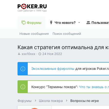
Форумы
Что нового?
Пользова
Новые сообщения
Поиск сообщений
Какая стратегия оптимальна для 
А
Д
xxx10xxx
24 Ноя 2022
в
а
т
т
о
а
Эксклюзивные фрироллы
для игроков Poker.r
р
н
т
а
е
ч
м
а
Конкурс “Термины покера":
Что ты знаешь о 
ы
л
а
Форумы
Школа покера
Вопросы по игре