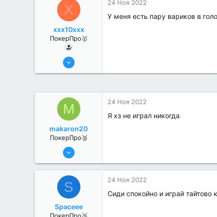
24 Ноя 2022
X
У меня есть пару вариков в голо
xxx10xxx
ПокерПро🥇
13 Июн 2022
433
1
24 Ноя 2022
M
Я хз не играл никогда
makaron20
ПокерПро🥈
13 Июн 2022
351
0
24 Ноя 2022
S
Сиди спокойно и играй тайтово 
Spaceee
ПокерПро🥉