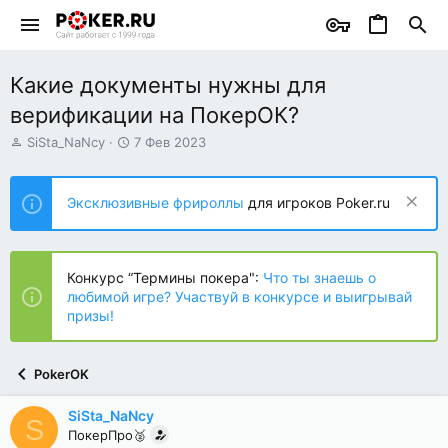
Какие документы нужны для
верификации на ПокерОК?
А
Д
SiSta_NaNcy
7 Фев 2023
в
а
т
т
о
а
Эксклюзивные фрироллы
для игроков Poker.ru
р
н
т
а
е
ч
м
а
Конкурс “Термины покера":
Что ты знаешь о
ы
л
любимой игре? Участвуй в конкурсе и выигрывай
а
призы!
PokerOK
SiSta_NaNcy
S
ПокерПро🥈