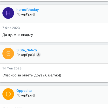
herooftheday
H
ПокерПро🥈
7 Фев 2023
Да ну, мне впадлу
SiSta_NaNcy
S
ПокерПро🥈
14 Фев 2023
Спасибо за ответы друзья, целую))
Opposite
O
ПокерПро🥉