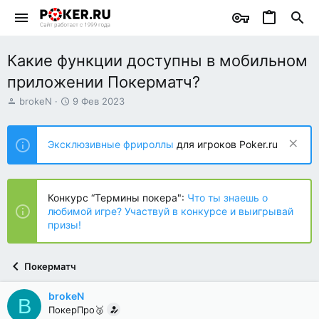
Какие функции доступны в мобильном
приложении Покерматч?
А
Д
brokeN
9 Фев 2023
в
а
т
т
о
а
Эксклюзивные фрироллы
для игроков Poker.ru
р
н
т
а
е
ч
м
а
Конкурс “Термины покера":
Что ты знаешь о
ы
л
любимой игре? Участвуй в конкурсе и выигрывай
а
призы!
Покерматч
brokeN
B
ПокерПро🥉