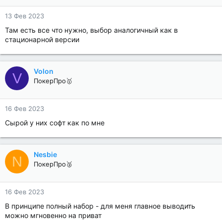
13 Фев 2023
Там есть все что нужно, выбор аналогичный как в
стационарной версии
Volon
V
ПокерПро🥇
16 Фев 2023
Сырой у них софт как по мне
Nesbie
N
ПокерПро🥈
16 Фев 2023
В принципе полный набор - для меня главное выводить
можно мгновенно на приват