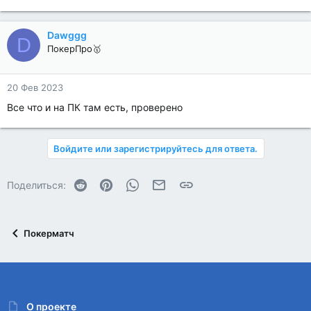
Dawggg
D
ПокерПро🥇
20 Фев 2023
Все что и на ПК там есть, проверено
Войдите или зарегистрируйтесь для ответа.
Reddit
Pinterest
WhatsApp
Электронная почта
Ссылка
Поделиться:
Покерматч
О проекте