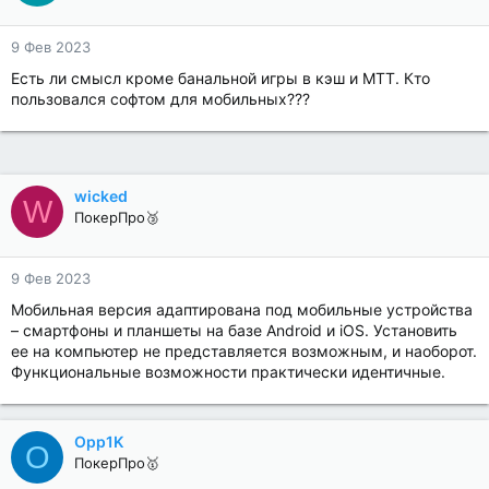
9 Фев 2023
Есть ли смысл кроме банальной игры в кэш и МТТ. Кто
пользовался софтом для мобильных???
wicked
W
ПокерПро🥉
9 Фев 2023
Мобильная версия адаптирована под мобильные устройства
– смартфоны и планшеты на базе Android и iOS. Установить
ее на компьютер не представляется возможным, и наоборот.
Функциональные возможности практически идентичные.
Opp1K
O
ПокерПро🥇