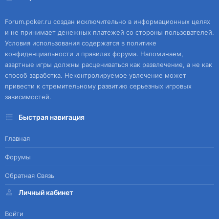
Forum.poker.ru создан исключительно в информационных целях
и не принимает денежных платежей со стороны пользователей.
Условия использования содержатся в политике
конфиденциальности и правилах форума. Напоминаем,
азартные игры должны расцениваться как развлечение, а не как
способ заработка. Неконтролируемое увлечение может
привести к стремительному развитию серьезных игровых
зависимостей.
Быстрая навигация
Главная
Форумы
Обратная Связь
Личный кабинет
Войти