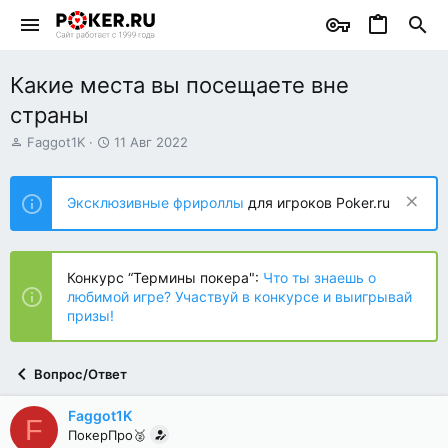
Какие места вы посещаете вне
страны
А
Д
Faggot1K
11 Авг 2022
в
а
т
т
о
а
Эксклюзивные фрироллы
для игроков Poker.ru
р
н
т
а
е
ч
м
а
Конкурс “Термины покера":
Что ты знаешь о
ы
л
любимой игре? Участвуй в конкурсе и выигрывай
а
призы!
Вопрос/Ответ
Faggot1K
F
ПокерПро🥈