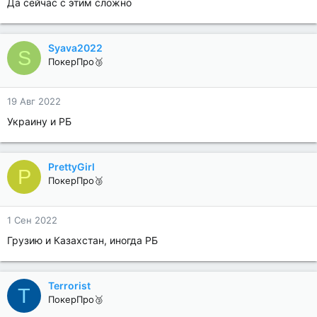
Да сейчас с этим сложно
Syava2022
S
ПокерПро🥉
19 Авг 2022
Украину и РБ
PrettyGirl
P
ПокерПро🥉
1 Сен 2022
Грузию и Казахстан, иногда РБ
Terrorist
T
ПокерПро🥉