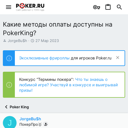
Какие методы оплаты доступны на
PokerKing?
А
Д
JorgeBu$h
27 Мар 2023
в
а
т
т
о
а
Эксклюзивные фрироллы
для игроков Poker.ru
р
н
т
а
е
ч
м
а
Конкурс “Термины покера":
Что ты знаешь о
ы
л
любимой игре? Участвуй в конкурсе и выигрывай
а
призы!
Poker King
JorgeBu$h
J
ПокерПро🥇