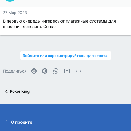
27 Мар 2023
В первую очередь интересуют платежные системы для
внесения депозита. Сенкс!
Войдите или зарегистрируйтесь для ответа.
Reddit
Pinterest
WhatsApp
Электронная почта
Ссылка
Поделиться:
Poker King
О проекте