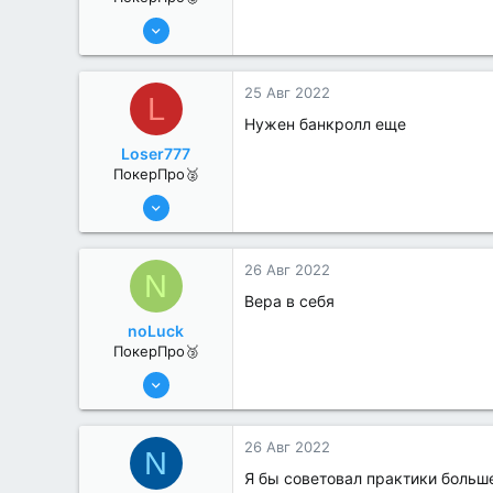
13 Июн 2022
384
0
25 Авг 2022
L
Нужен банкролл еще
Loser777
ПокерПро🥈
13 Июн 2022
370
0
26 Авг 2022
N
Вера в себя
noLuck
ПокерПро🥉
17 Авг 2022
226
0
26 Авг 2022
N
Я бы советовал практики больш