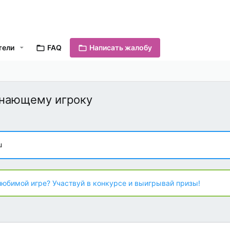
тели
FAQ
Написать жалобу
инающему игроку
u
любимой игре? Участвуй в конкурсе и выигрывай призы!