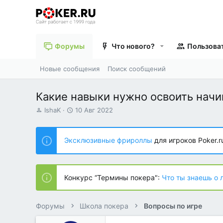
Форумы
Что нового?
Пользова
Новые сообщения
Поиск сообщений
Какие навыки нужно освоить нач
А
Д
IshaK
10 Авг 2022
в
а
т
т
о
а
Эксклюзивные фрироллы
для игроков Poker.r
р
н
т
а
е
ч
м
а
Конкурс “Термины покера":
Что ты знаешь о 
ы
л
а
Форумы
Школа покера
Вопросы по игре