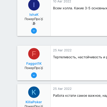
10 Авг 2022
I
Всем холла. Какие 3-5 основных
IshaK
ПокерПро🥉
25 Июл 2022
219
0
25 Авг 2022
F
Терпеливость, настойчивость и 
Faggot1K
ПокерПро🥈
13 Июн 2022
273
1
25 Авг 2022
K
Работа кстати самое важное, на
KillaPoker
ПокерПро🥈