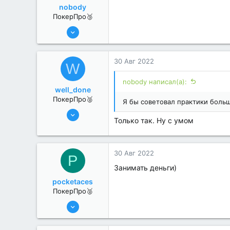
nobody
ПокерПро🥉
17 Авг 2022
188
1
30 Авг 2022
W
nobody написал(а):
well_done
ПокерПро🥈
Я бы советовал практики боль
6 Июн 2022
Только так. Ну с умом
350
0
30 Авг 2022
P
Занимать деньги)
pocketaces
ПокерПро🥈
6 Июн 2022
386
3