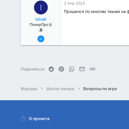
2 Апр 2023
I
Прошелся по многим темам на ф
IshaK
ПокерПро🥉
25 Июл 2022
219
0
Reddit
Pinterest
WhatsApp
Электронная почта
Ссылка
Поделиться:
Форумы
Школа покера
Вопросы по игре
О проекте