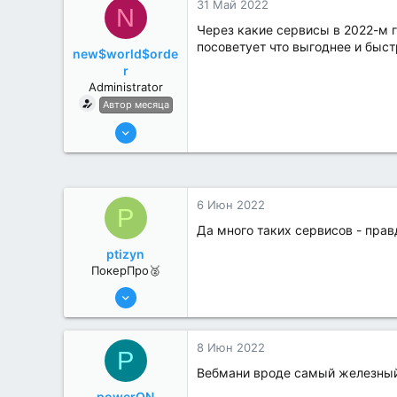
31 Май 2022
N
Через какие сервисы в 2022-м г
посоветует что выгоднее и быст
new$world$orde
r
Administrator
Автор месяца
27 Май 2022
3,039
184
6 Июн 2022
P
Да много таких сервисов - прав
ptizyn
ПокерПро🥈
6 Июн 2022
281
0
8 Июн 2022
P
Вебмани вроде самый железны
powerON