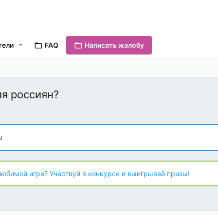
тели
FAQ
Написать жалобу
я россиян?
u
любимой игре? Участвуй в конкурсе и выигрывай призы!