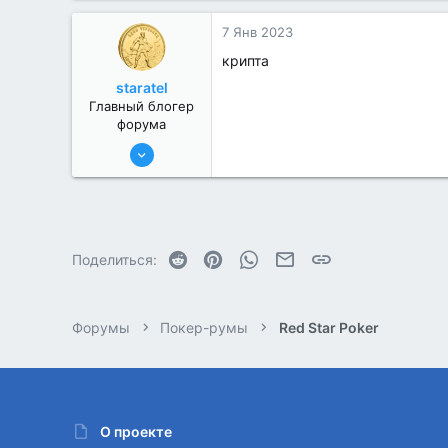
1
7 Янв 2023
крипта
staratel
Главный блогер
форума
15 Авг 2022
220
43
Reddit
Pinterest
WhatsApp
Электронная почта
Ссылка
Поделиться:
Форумы
Покер-румы
Red Star Poker
О проекте