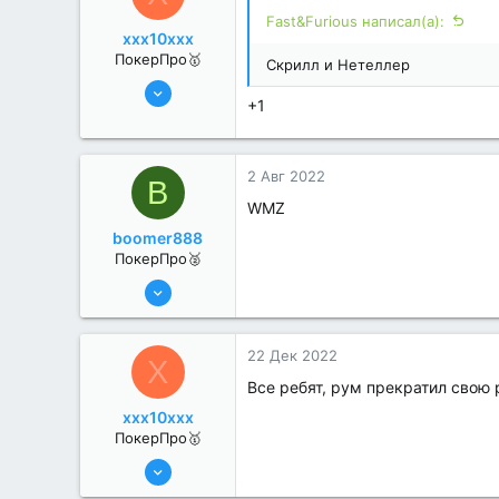
Fast&Furious написал(а):
xxx10xxx
ПокерПро🥇
Скрилл и Нетеллер
13 Июн 2022
+1
433
1
2 Авг 2022
B
WMZ
boomer888
ПокерПро🥈
6 Июн 2022
368
0
22 Дек 2022
X
Все ребят, рум прекратил свою 
xxx10xxx
ПокерПро🥇
13 Июн 2022
433