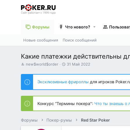
Форумы
Что нового?
Пользова
Новые сообщения
Поиск сообщений
Какие платежки действительны дл
А
Д
new$world$order
31 Май 2022
в
а
т
т
о
а
Эксклюзивные фрироллы
для игроков Poker.r
р
н
т
а
е
ч
м
а
Конкурс “Термины покера":
Что ты знаешь о 
ы
л
а
Форумы
Покер-румы
Red Star Poker