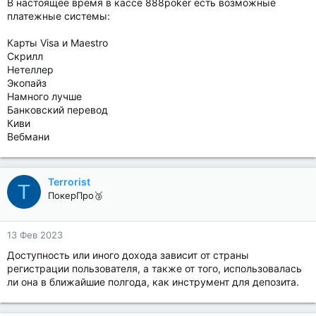
В настоящее время в кассе 888poker есть возможные
платежные системы:
Карты Visa и Maestro
Скрилл
Нетеллер
Экопайз
Намного лучше
Банковский перевод
Киви
Вебмани
Terrorist
T
ПокерПро🥉
13 Фев 2023
Доступность или иного дохода зависит от страны
регистрации пользователя, а также от того, использовалась
ли она в ближайшие полгода, как инструмент для депозита.