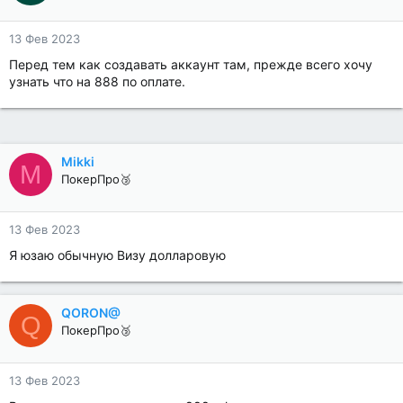
13 Фев 2023
Перед тем как создавать аккаунт там, прежде всего хочу
узнать что на 888 по оплате.
Mikki
M
ПокерПро🥉
13 Фев 2023
Я юзаю обычную Визу долларовую
QORON@
Q
ПокерПро🥉
13 Фев 2023