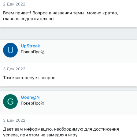
2 Дек 2022
Всем привет! Вопрос в названии темы, можно кратко,
главное содержательно.
Up$treak
U
ПокерПро🥈
3 Дек 2022
Тоже интересует вопрос
Gosh@N
G
ПокерПро🥉
3 Дек 2022
Дает вам информацию, необходимую для достижения
успеха, при этом не замедляя игру