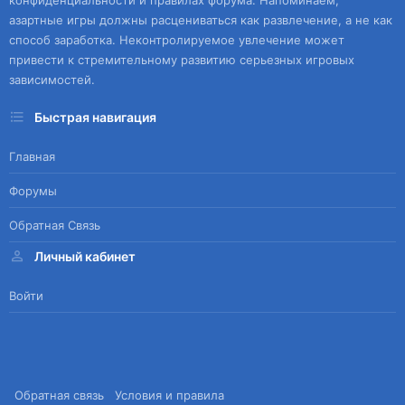
конфиденциальности и правилах форума. Напоминаем,
азартные игры должны расцениваться как развлечение, а не как
способ заработка. Неконтролируемое увлечение может
привести к стремительному развитию серьезных игровых
зависимостей.
Быстрая навигация
Главная
Форумы
Обратная Связь
Личный кабинет
Войти
Обратная связь
Условия и правила