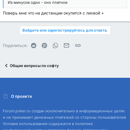
Из минусов одно - оно платное
Поверь мне что на дистанции окупится с лихвой +
Войдите или зарегистрируйтесь для ответа.
Reddit
Pinterest
WhatsApp
Электронная почта
Ссылка
Поделиться:
Общие вопросы по софту
О проекте
Forum.poker.ru создан исключительно в информационных целях
и не принимает денежных платежей со стороны пользователей.
Условия использования содержатся в политике