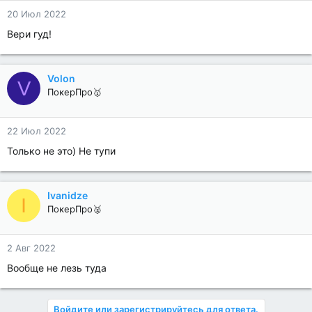
20 Июл 2022
Вери гуд!
Volon
V
ПокерПро🥇
22 Июл 2022
Только не это) Не тупи
Ivanidze
I
ПокерПро🥈
2 Авг 2022
Вообще не лезь туда
Войдите или зарегистрируйтесь для ответа.