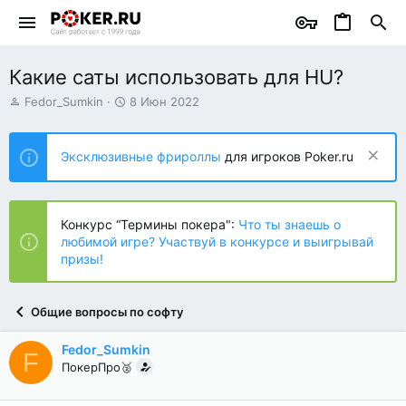
Какие саты использовать для HU?
А
Д
Fedor_Sumkin
8 Июн 2022
в
а
т
т
о
а
Эксклюзивные фрироллы
для игроков Poker.ru
р
н
т
а
е
ч
м
а
Конкурс “Термины покера":
Что ты знаешь о
ы
л
любимой игре? Участвуй в конкурсе и выигрывай
а
призы!
Общие вопросы по софту
Fedor_Sumkin
F
ПокерПро🥈