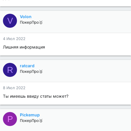
Volon
V
ПокерПро🥇
4 Июл 2022
Лишняя информация
ratcard
R
ПокерПро🥈
8 Июл 2022
Ты имеешь ввиду статы может?
Pickemup
P
ПокерПро🥉