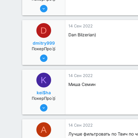
8 Июн 2022
312
0
14 Сен 2022
D
Dan Bilzerian)
dmitry999
ПокерПро🥈
8 Июн 2022
342
1
14 Сен 2022
K
Миша Семин
kei$ha
ПокерПро🥈
8 Июн 2022
395
0
14 Сен 2022
A
Лучше фильтровать по Твич по 