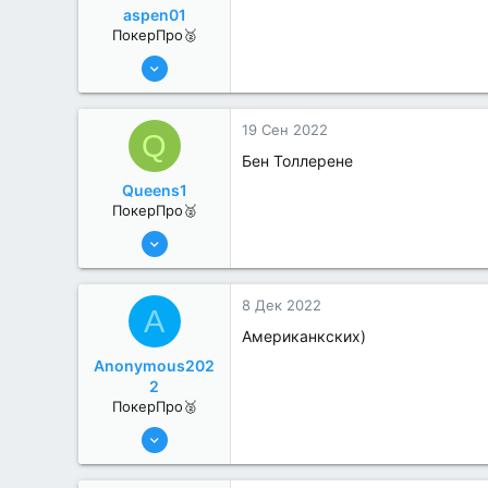
aspen01
ПокерПро🥈
13 Июн 2022
330
0
19 Сен 2022
Q
Бен Толлерене
Queens1
ПокерПро🥈
25 Июл 2022
362
0
8 Дек 2022
A
Американкских)
Anonymous202
2
ПокерПро🥈
13 Июн 2022
257
2