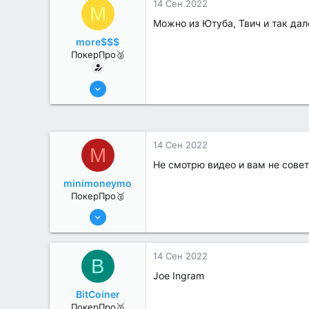
14 Сен 2022
M
Можно из Ютуба, Твич и так дал
more$$$
ПокерПро🥈
8 Июн 2022
296
1
14 Сен 2022
M
Не смотрю видео и вам не сове
minimoneymo
ПокерПро🥈
8 Июн 2022
331
0
14 Сен 2022
B
Joe Ingram
BitCoiner
ПокерПро🥈