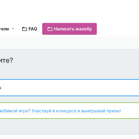
тели
FAQ
Написать жалобу
ите?
u
любимой игре? Участвуй в конкурсе и выигрывай призы!