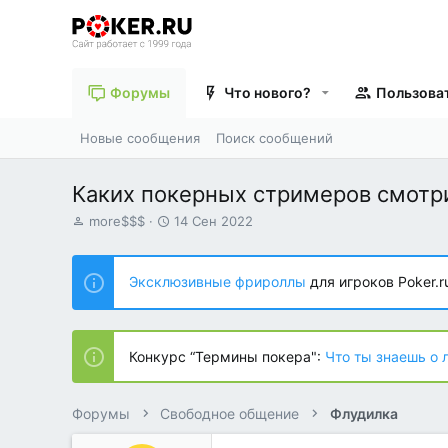
Форумы
Что нового?
Пользова
Новые сообщения
Поиск сообщений
Каких покерных стримеров смотр
А
Д
more$$$
14 Сен 2022
в
а
т
т
о
а
Эксклюзивные фрироллы
для игроков Poker.r
р
н
т
а
е
ч
м
а
Конкурс “Термины покера":
Что ты знаешь о 
ы
л
а
Форумы
Свободное общение
Флудилка