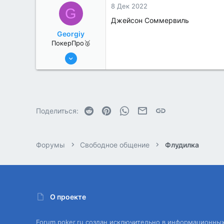
8 Дек 2022
G
Джейсон Соммервиль
Georgiy
ПокерПро🥈
13 Июн 2022
345
1
Reddit
Pinterest
WhatsApp
Электронная почта
Ссылка
Поделиться:
Форумы
Свободное общение
Флудилка
О проекте
Forum.poker.ru создан исключительно в информационны