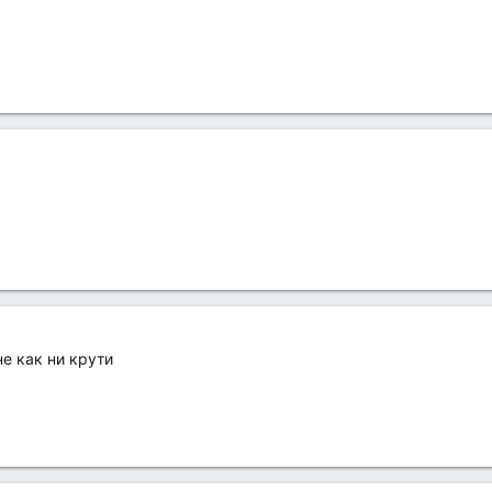
не как ни крути