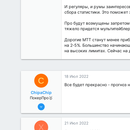
И регуляры, и румы заинтересо
сбора статистики. Это поможет
Про будут возмущены запретом
тяжело придется мультитейблера
Дорогие МТТ станут менее приб
на 2-5%. Большинство начинающи
на высоких лимитах. Сейчас на
18 Июл 2022
C
Все будет прекрасно - прогноз н
ChipaChip
ПокерПро🥇
8 Июн 2022
479
2
21 Июл 2022
X