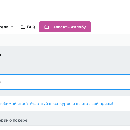
тели
FAQ
Написать жалобу
?
u
любимой игре? Участвуй в конкурсе и выигрывай призы!
рии о покере