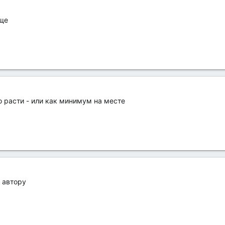
еще
о расти - или как минимум на месте
 автору