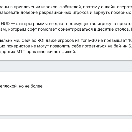
ваны в привлечении игроков-любителей, поэтому онлайн-операт
 завоевать доверие рекреационных игроков и вернуть покерных
 HUD — эти программы не дают преимущество игроку, а прост
м, которым софт помогает ориентироваться в десятке столов. 
ыльными. Сейчас ROI даже игроков из топа-30 не превышает 10%
х покеристов не могут позволить себе потратиться на бай-ин 
 дорогих МТТ практически нет фишей.
еплохой, но не более.