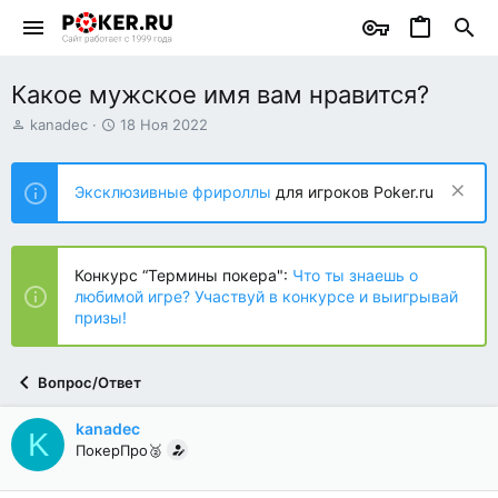
Какое мужское имя вам нравится?
А
Д
kanadec
18 Ноя 2022
в
а
т
т
о
а
Эксклюзивные фрироллы
для игроков Poker.ru
р
н
т
а
е
ч
м
а
Конкурс “Термины покера":
Что ты знаешь о
ы
л
любимой игре? Участвуй в конкурсе и выигрывай
а
призы!
Вопрос/Ответ
kanadec
K
ПокерПро🥈