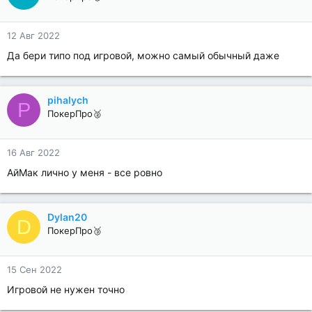
12 Авг 2022
Да бери типо под игровой, можно самый обычный даже
pihalych
P
ПокерПро🥈
16 Авг 2022
АйМак лично у меня - все ровно
Dylan20
D
ПокерПро🥉
15 Сен 2022
Игровой не нужен точно