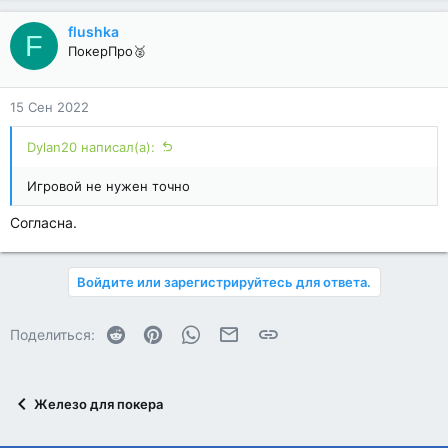
flushka
F
ПокерПро🥈
15 Сен 2022
Dylan20 написал(а):
Игровой не нужен точно
Согласна.
Войдите или зарегистрируйтесь для ответа.
Reddit
Pinterest
WhatsApp
Электронная почта
Ссылка
Поделиться:
Железо для покера