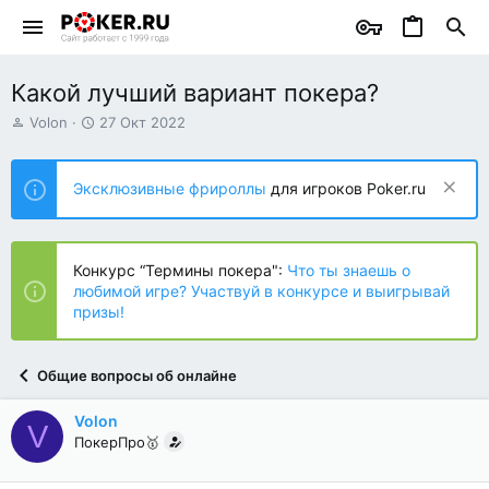
Какой лучший вариант покера?
А
Д
Volon
27 Окт 2022
в
а
т
т
о
а
Эксклюзивные фрироллы
для игроков Poker.ru
р
н
т
а
е
ч
м
а
Конкурс “Термины покера":
Что ты знаешь о
ы
л
любимой игре? Участвуй в конкурсе и выигрывай
а
призы!
Общие вопросы об онлайне
Volon
V
ПокерПро🥇