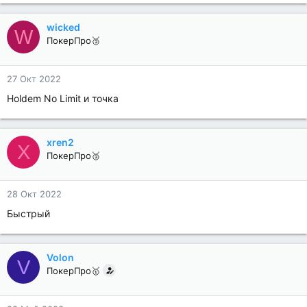
wicked
W
ПокерПро🥉
27 Окт 2022
Holdem No Limit и точка
xren2
X
ПокерПро🥉
28 Окт 2022
Быстрый
Volon
V
ПокерПро🥇