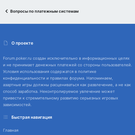
Вопросы по платежным системам
О проекте
Forum.poker.ru создан исключительно в информационных целях
и не принимает денежных платежей со стороны пользователей.
Условия использования содержатся в политике
конфиденциальности и правилах форума. Напоминаем,
азартные игры должны расцениваться как развлечение, а не как
способ заработка. Неконтролируемое увлечение может
привести к стремительному развитию серьезных игровых
зависимостей.
Быстрая навигация
Главная