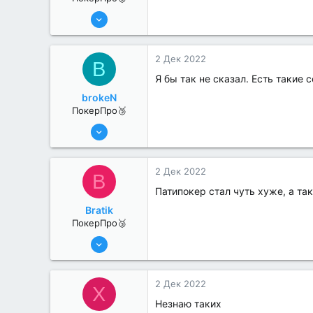
17 Авг 2022
187
0
2 Дек 2022
B
Я бы так не сказал. Есть такие с
brokeN
ПокерПро🥉
17 Авг 2022
247
0
2 Дек 2022
B
Патипокер стал чуть хуже, а та
Bratik
ПокерПро🥉
17 Авг 2022
205
1
2 Дек 2022
X
Незнаю таких