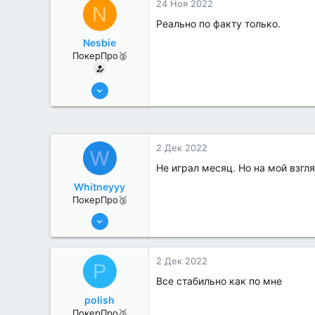
24 Ноя 2022
N
Реально по факту только.
Nesbie
ПокерПро🥈
13 Июн 2022
380
0
2 Дек 2022
W
Не играл месяц. Но на мой взгл
Whitneyyy
ПокерПро🥉
17 Авг 2022
189
2
2 Дек 2022
P
Все стабильно как по мне
polish
ПокерПро🥉