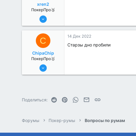
xren2
ПокерПро🥉
17 Авг 2022
201
0
14 Дек 2022
C
Старзы дно пробили
ChipaChip
ПокерПро🥇
8 Июн 2022
479
2
Reddit
Pinterest
WhatsApp
Электронная почта
Ссылка
Поделиться:
Форумы
Покер-румы
Вопросы по румам