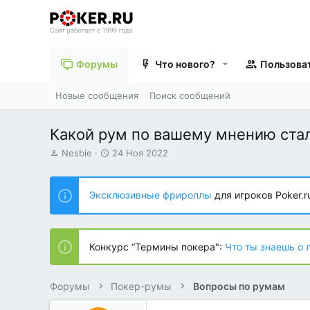
Форумы
Что нового?
Пользова
Новые сообщения
Поиск сообщений
Какой рум по вашему мнению ста
А
Д
Nesbie
24 Ноя 2022
в
а
т
т
о
а
Эксклюзивные фрироллы
для игроков Poker.r
р
н
т
а
е
ч
м
а
Конкурс “Термины покера":
Что ты знаешь о 
ы
л
а
Форумы
Покер-румы
Вопросы по румам