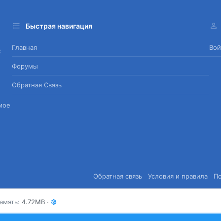
Быстрая навигация
Главная
Вой
х
Форумы
Обратная Связь
мое
Обратная связь
Условия и правила
П
амять
4.72MB