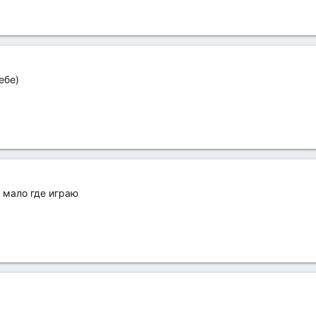
ебе)
к мало где играю