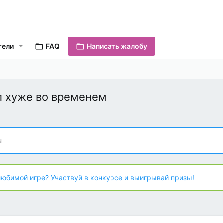
тели
FAQ
Написать жалобу
л хуже во временем
u
любимой игре? Участвуй в конкурсе и выигрывай призы!