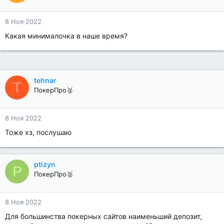
8 Ноя 2022
Какая минималочка в наше время?
tehnar
T
ПокерПро🥈
8 Ноя 2022
Тоже хз, послушаю
ptizyn
P
ПокерПро🥈
8 Ноя 2022
Для большинства покерных сайтов наименьший депозит,