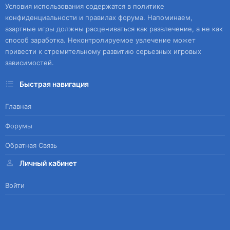
Условия использования содержатся в политике
конфиденциальности и правилах форума. Напоминаем,
азартные игры должны расцениваться как развлечение, а не как
способ заработка. Неконтролируемое увлечение может
привести к стремительному развитию серьезных игровых
зависимостей.
Быстрая навигация
Главная
Форумы
Обратная Связь
Личный кабинет
Войти