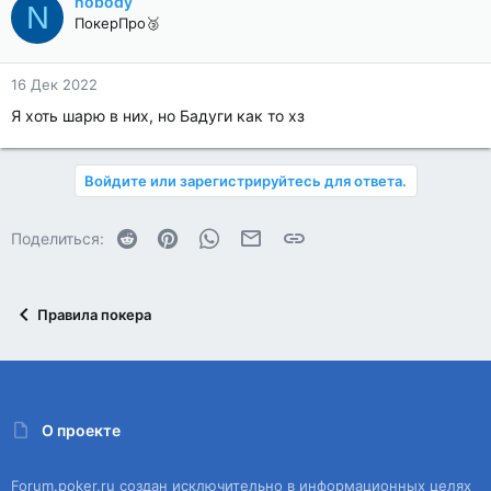
nobody
N
ПокерПро🥉
16 Дек 2022
Я хоть шарю в них, но Бадуги как то хз
Войдите или зарегистрируйтесь для ответа.
Reddit
Pinterest
WhatsApp
Электронная почта
Ссылка
Поделиться:
Правила покера
О проекте
Forum.poker.ru создан исключительно в информационных целях