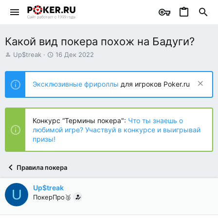
Какой вид покера похож на Бадуги?
А
Д
Up$treak
16 Дек 2022
в
а
т
т
о
а
Эксклюзивные фрироллы
для игроков Poker.ru
р
н
т
а
е
ч
м
а
Конкурс “Термины покера":
Что ты знаешь о
ы
л
любимой игре? Участвуй в конкурсе и выигрывай
а
призы!
Правила покера
Up$treak
U
ПокерПро🥈