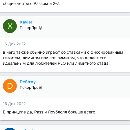
общие черты с Раззом и 2-7.
Xavier
X
ПокерПро🥉
16 Дек 2022
в него также обычно играют со ставками с фиксированным
лимитом, лимитом или пот-лимитом, что делает его
идеальным для любителей PLO или лимитного стада.
De$troy
D
ПокерПро🥉
16 Дек 2022
В принципе да, Разз и Лоублолл больше всего