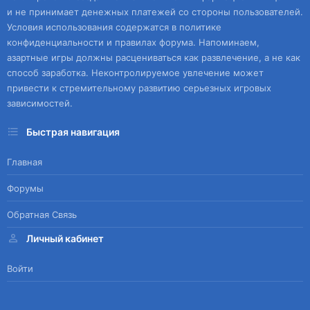
и не принимает денежных платежей со стороны пользователей.
Условия использования содержатся в политике
конфиденциальности и правилах форума. Напоминаем,
азартные игры должны расцениваться как развлечение, а не как
способ заработка. Неконтролируемое увлечение может
привести к стремительному развитию серьезных игровых
зависимостей.
Быстрая навигация
Главная
Форумы
Обратная Связь
Личный кабинет
Войти