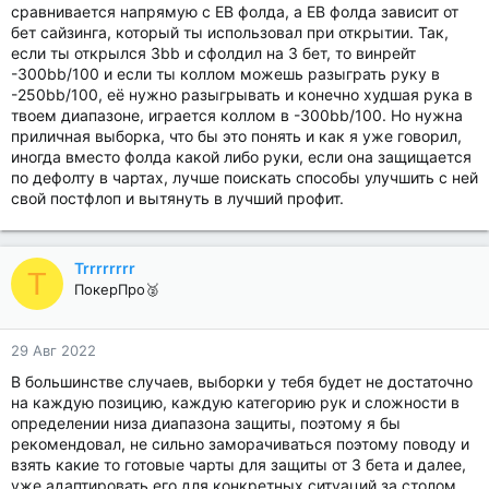
сравнивается напрямую с ЕВ фолда, а ЕВ фолда зависит от
бет сайзинга, который ты использовал при открытии. Так,
если ты открылся 3bb и сфолдил на 3 бет, то винрейт
-300bb/100 и если ты коллом можешь разыграть руку в
-250bb/100, её нужно разыгрывать и конечно худшая рука в
твоем диапазоне, играется коллом в -300bb/100. Но нужна
приличная выборка, что бы это понять и как я уже говорил,
иногда вместо фолда какой либо руки, если она защищается
по дефолту в чартах, лучше поискать способы улучшить с ней
свой постфлоп и вытянуть в лучший профит.
Trrrrrrrr
T
ПокерПро🥈
29 Авг 2022
В большинстве случаев, выборки у тебя будет не достаточно
на каждую позицию, каждую категорию рук и сложности в
определении низа диапазона защиты, поэтому я бы
рекомендовал, не сильно заморачиваться поэтому поводу и
взять какие то готовые чарты для защиты от 3 бета и далее,
уже адаптировать его для конкретных ситуаций за столом.