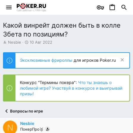
Какой винрейт должен быть в колле
3бета по позициям?
А
Д
Nesbie
10 Авг 2022
в
а
т
т
о
а
Эксклюзивные фрироллы
для игроков Poker.ru
р
н
т
а
е
ч
м
а
Конкурс “Термины покера":
Что ты знаешь о
ы
л
любимой игре? Участвуй в конкурсе и выигрывай
а
призы!
Вопросы по игре
Nesbie
N
ПокерПро🥈