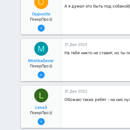
O
А я думал это быть под собакой)
Opposite
ПокерПро🥉
25 Июл 2022
205
2
31 Дек 2022
M
На тебя никто не ставит, но ты 
MishkaSever
ПокерПро🥉
17 Авг 2022
200
0
31 Дек 2022
L
Обожаю таких ребят - на них ну
Lexa3
ПокерПро🥉
17 Авг 2022
194