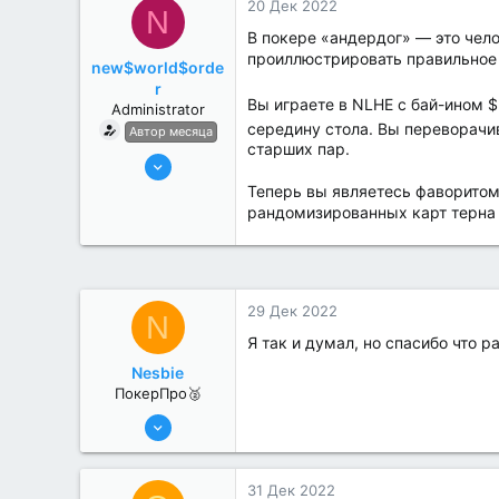
20 Дек 2022
N
В покере «андердог» — это чел
проиллюстрировать правильное 
new$world$orde
r
Вы играете в NLHE с бай-ином $
Administrator
середину стола. Вы переворачи
Автор месяца
старших пар.
27 Май 2022
3,039
Теперь вы являетесь фаворитом
рандомизированных карт терна 
184
29 Дек 2022
N
Я так и думал, но спасибо что 
Nesbie
ПокерПро🥈
13 Июн 2022
380
0
31 Дек 2022