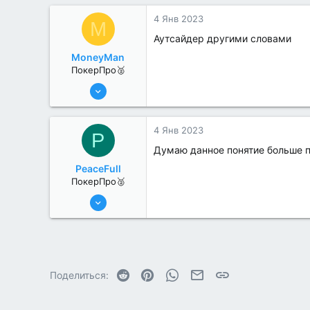
1
4 Янв 2023
M
Аутсайдер другими словами
MoneyMan
ПокерПро🥈
8 Июн 2022
285
4
4 Янв 2023
P
Думаю данное понятие больше 
PeaceFull
ПокерПро🥈
8 Июн 2022
259
3
Reddit
Pinterest
WhatsApp
Электронная почта
Ссылка
Поделиться: