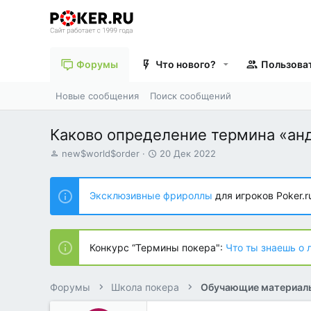
Форумы
Что нового?
Пользова
Новые сообщения
Поиск сообщений
Каково определение термина «ан
А
Д
new$world$order
20 Дек 2022
в
а
т
т
о
а
Эксклюзивные фрироллы
для игроков Poker.r
р
н
т
а
е
ч
м
а
Конкурс “Термины покера":
Что ты знаешь о 
ы
л
а
Форумы
Школа покера
Обучающие материал