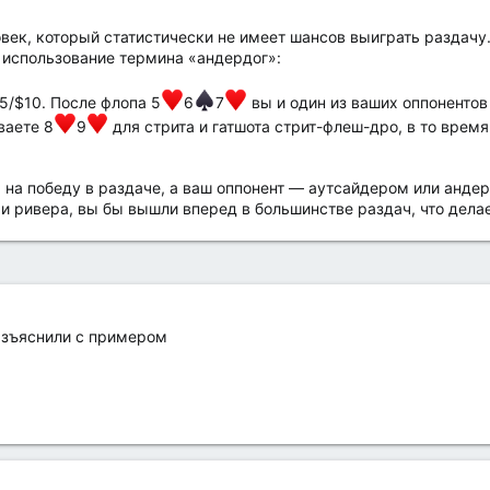
овек, который статистически не имеет шансов выиграть раздач
использование термина «андердог»:
5/$10. После флопа 5
6
7
вы и один из ваших оппонентов 
ваете 8
9
для стрита и гатшота стрит-флеш-дро, в то время
 на победу в раздаче, а ваш оппонент — аутсайдером или анде
и ривера, вы бы вышли вперед в большинстве раздач, что делае
разъяснили с примером