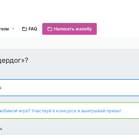
тели
FAQ
Написать жалобу
дердог»?
u
любимой игре? Участвуй в конкурсе и выигрывай призы!
ы