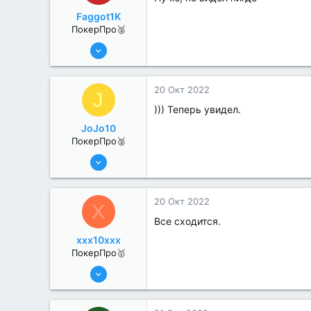
Faggot1K
ПокерПро🥈
13 Июн 2022
273
1
20 Окт 2022
J
))) Теперь увидел.
JoJo10
ПокерПро🥈
13 Июн 2022
359
3
20 Окт 2022
X
Все сходится.
xxx10xxx
ПокерПро🥇
13 Июн 2022
433
1