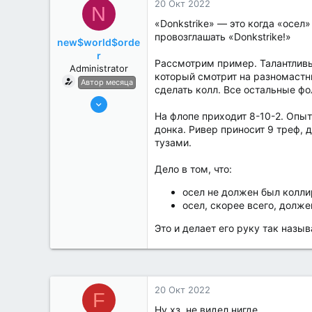
20 Окт 2022
N
«Donkstrike» — это когда «осел
провозглашать «Donkstrike!»
new$world$orde
r
Рассмотрим пример. Талантливы
Administrator
который смотрит на разномастны
Автор месяца
сделать колл. Все остальные фо
27 Май 2022
На флопе приходит 8-10-2. Опытн
3,039
донка. Ривер приносит 9 треф, 
184
тузами.
Дело в том, что:
осел не должен был колли
осел, скорее всего, долже
Это и делает его руку так назы
20 Окт 2022
F
Ну хз, не видел нигде