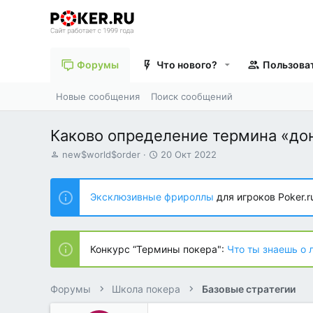
Форумы
Что нового?
Пользова
Новые сообщения
Поиск сообщений
Каково определение термина «до
А
Д
new$world$order
20 Окт 2022
в
а
т
т
о
а
Эксклюзивные фрироллы
для игроков Poker.r
р
н
т
а
е
ч
м
а
Конкурс “Термины покера":
Что ты знаешь о 
ы
л
а
Форумы
Школа покера
Базовые стратегии