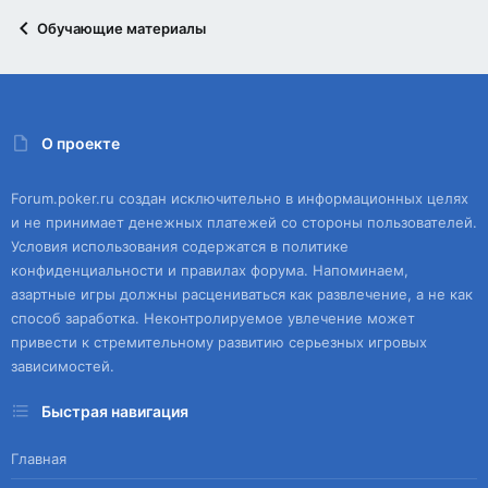
Обучающие материалы
О проекте
Forum.poker.ru создан исключительно в информационных целях
и не принимает денежных платежей со стороны пользователей.
Условия использования содержатся в политике
конфиденциальности и правилах форума. Напоминаем,
азартные игры должны расцениваться как развлечение, а не как
способ заработка. Неконтролируемое увлечение может
привести к стремительному развитию серьезных игровых
зависимостей.
Быстрая навигация
Главная