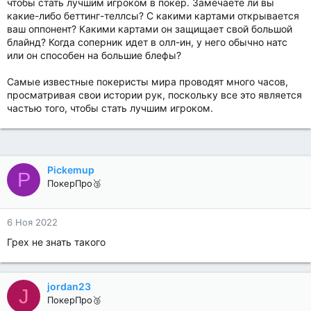
чтобы стать лучшим игроком в покер. Замечаете ли вы
какие-либо беттинг-теллсы? С какими картами открывается
ваш оппонент? Какими картами он защищает свой большой
блайнд? Когда соперник идет в олл-ин, у него обычно натс
или он способен на большие блефы?
Самые известные покеристы мира проводят много часов,
просматривая свои истории рук, поскольку все это является
частью того, чтобы стать лучшим игроком.
Pickemup
P
ПокерПро🥉
6 Ноя 2022
Грех не знать такого
jordan23
J
ПокерПро🥉