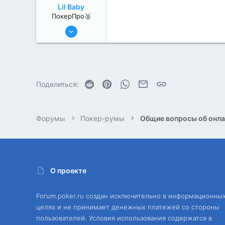
Lil Baby
ПокерПро🥈
8 Июн 2022
364
1
Reddit
Pinterest
WhatsApp
Электронная почта
Ссылка
Поделиться:
Форумы
Покер-румы
Общие вопросы об онла
О проекте
Forum.poker.ru создан исключительно в информационны
целях и не принимает денежных платежей со стороны
пользователей. Условия использования содержатся в