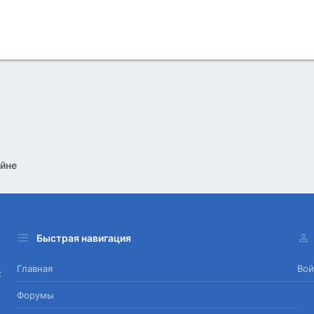
йне
Быстрая навигация
Главная
Вой
х
Форумы