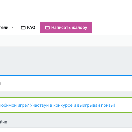
тели
FAQ
Написать жалобу
u
любимой игре? Участвуй в конкурсе и выигрывай призы!
йне