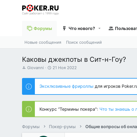
Форумы
Что нового?
Пользова
Новые сообщения
Поиск сообщений
Каковы джекпоты в Сит-н-Гоу?
А
Д
Giovanni
21 Ноя 2022
в
а
т
т
о
а
Эксклюзивные фрироллы
для игроков Poker.r
р
н
т
а
е
ч
м
а
Конкурс “Термины покера":
Что ты знаешь о 
ы
л
а
Форумы
Покер-румы
Общие вопросы об онла