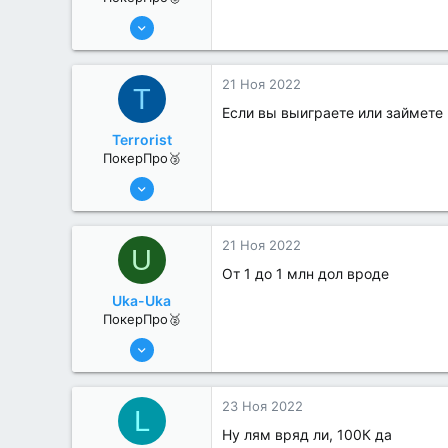
25 Июл 2022
248
0
21 Ноя 2022
T
Если вы выиграете или займете
Terrorist
ПокерПро🥉
25 Июл 2022
236
0
21 Ноя 2022
U
От 1 до 1 млн дол вроде
Uka-Uka
ПокерПро🥈
25 Июл 2022
256
1
23 Ноя 2022
L
Ну лям вряд ли, 100К да