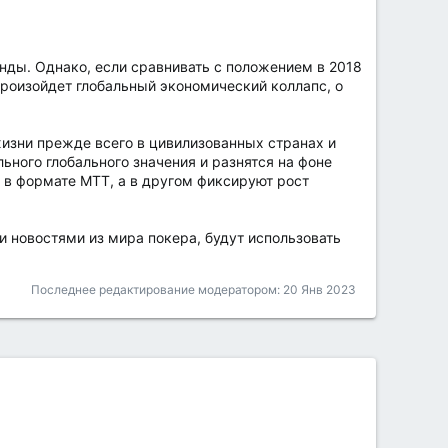
нды. Однако, если сравнивать с положением в 2018
 произойдет глобальный экономический коллапс, о
изни прежде всего в цивилизованных странах и
льного глобального значения и разнятся на фоне
ы в формате МТТ, а в другом фиксируют рост
 новостями из мира покера, будут использовать
Последнее редактирование модератором:
20 Янв 2023