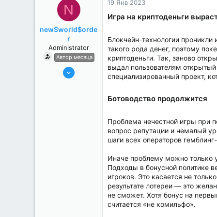
19 Янв 2023
N
Игра на криптоденьги вырас
new$world$orde
r
Блокчейн-технологии проникли 
Administrator
такого рода денег, поэтому по
криптоденьги. Так, заново откры
Автор месяца
выдал пользователям открытый и
27 Май 2022
специализированный проект, ко
3,039
184
Ботоводство продолжится
Проблема нечестной игры при п
вопрос репутации и немалый ур
шаги всех операторов гемблинг-
Иначе проблему можно только у
Подходы в бонусной политике в
игроков. Это касается не только
результате лотереи — это желан
не сможет. Хотя бонус на первы
считается «не комильфо».