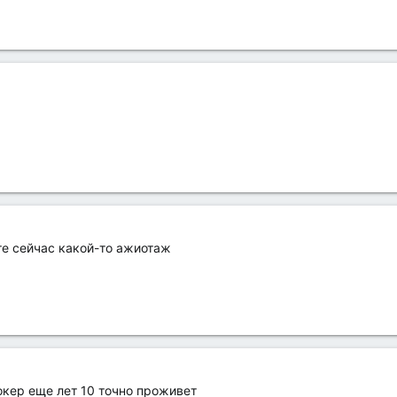
пте сейчас какой-то ажиотаж
покер еще лет 10 точно проживет