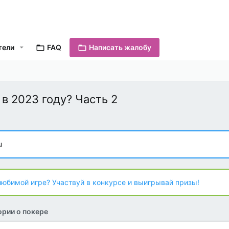
тели
FAQ
Написать жалобу
в 2023 году? Часть 2
u
любимой игре? Участвуй в конкурсе и выигрывай призы!
рии о покере