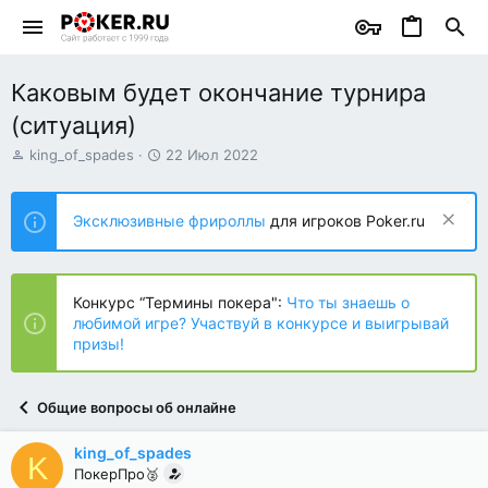
Каковым будет окончание турнира
(ситуация)
А
Д
king_of_spades
22 Июл 2022
в
а
т
т
о
а
Эксклюзивные фрироллы
для игроков Poker.ru
р
н
т
а
е
ч
м
а
Конкурс “Термины покера":
Что ты знаешь о
ы
л
любимой игре? Участвуй в конкурсе и выигрывай
а
призы!
Общие вопросы об онлайне
king_of_spades
K
ПокерПро🥈