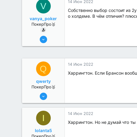
14 Июн 2022
V
Собственно выбор состоит из 2ух
о холдеме. В чём отличия? плю
vanya_poker
ПокерПро🥈
8 Июн 2022
272
0
14 Июн 2022
Q
Харрингтон. Если Брансон вообщ
qwerty
ПокерПро🥈
13 Июн 2022
379
0
14 Июн 2022
I
Харрингтон. Но не думай что ты
Iolanta5
ПокерПро🥈