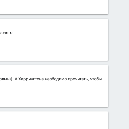
рочего.
лын)). А Харрингтона неободимо прочитать, чтобы