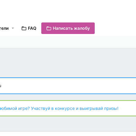
тели
FAQ
Написать жалобу
u
любимой игре? Участвуй в конкурсе и выигрывай призы!