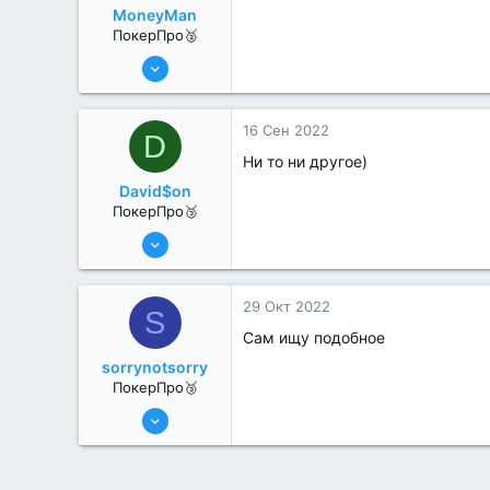
MoneyMan
ПокерПро🥈
8 Июн 2022
285
4
16 Сен 2022
D
Ни то ни другое)
David$on
ПокерПро🥉
17 Авг 2022
191
1
29 Окт 2022
S
Сам ищу подобное
sorrynotsorry
ПокерПро🥉
8 Авг 2022
203
2