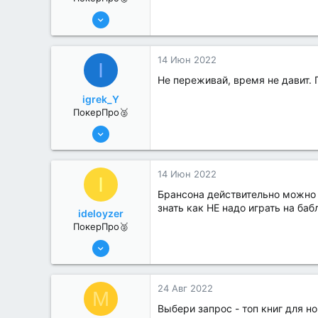
13 Июн 2022
280
1
14 Июн 2022
I
Не переживай, время не давит. 
igrek_Y
ПокерПро🥈
6 Июн 2022
352
2
14 Июн 2022
I
Брансона действительно можно 
знать как НЕ надо играть на баб
ideloyzer
ПокерПро🥈
6 Июн 2022
352
0
24 Авг 2022
M
Выбери запрос - топ книг для но