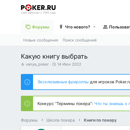
Форумы
Что нового?
Пользова
Новые сообщения
Поиск сообщений
Какую книгу выбрать
А
Д
vanya_poker
14 Июн 2022
в
а
т
т
о
а
Эксклюзивные фрироллы
для игроков Poker.r
р
н
т
а
е
ч
м
а
Конкурс “Термины покера":
Что ты знаешь о 
ы
л
а
Форумы
Школа покера
Книги по покеру