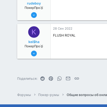
rudeboy
ПокерПро🥉
6 Июн 2022
231
1
28 Сен 2022
K
FLUSH ROYAL
kei$ha
ПокерПро🥈
8 Июн 2022
395
0
Reddit
Pinterest
WhatsApp
Электронная почта
Ссылка
Поделиться:
Форумы
Покер-румы
Общие вопросы об онла