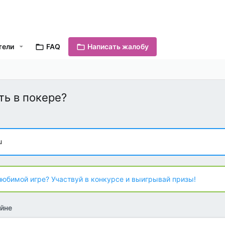
тели
FAQ
Написать жалобу
ть в покере?
u
любимой игре? Участвуй в конкурсе и выигрывай призы!
йне