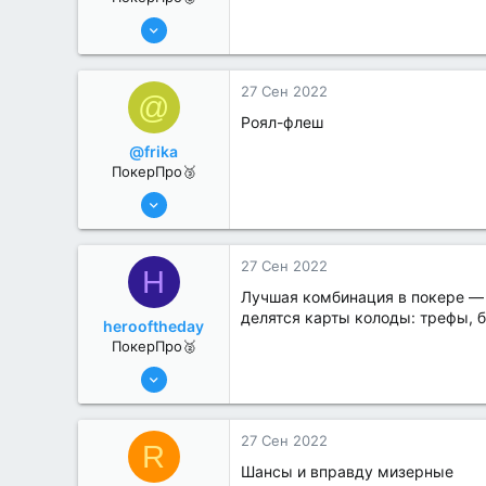
6 Июн 2022
281
1
27 Сен 2022
@
Роял-флеш
@frika
ПокерПро🥉
6 Июн 2022
222
1
27 Сен 2022
H
Лучшая комбинация в покере — э
делятся карты колоды: трефы, б
herooftheday
ПокерПро🥈
6 Июн 2022
331
1
27 Сен 2022
R
Шансы и вправду мизерные