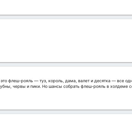
то флеш-рояль — туз, король, дама, валет и десятка — все одн
убны, червы и пики. Но шансы собрать флеш-рояль в холдеме со