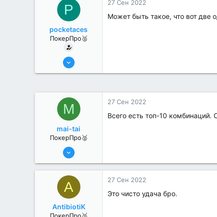
27 Сен 2022
P
Может быть такое, что вот две 
pocketaces
ПокерПро🥈
6 Июн 2022
386
3
27 Сен 2022
M
Всего есть топ-10 комбинаций. 
mai-tai
ПокерПро🥈
6 Июн 2022
294
0
27 Сен 2022
A
Это чисто удача бро.
AntibiotiK
ПокерПро🥈