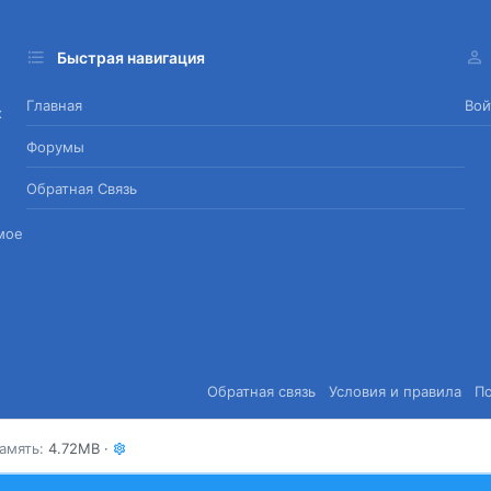
Быстрая навигация
Главная
Вой
х
Форумы
Обратная Связь
мое
Обратная связь
Условия и правила
П
амять
4.72MB