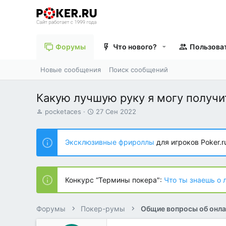
Форумы
Что нового?
Пользова
Новые сообщения
Поиск сообщений
Какую лучшую руку я могу получи
А
Д
pocketaces
27 Сен 2022
в
а
т
т
о
а
Эксклюзивные фрироллы
для игроков Poker.r
р
н
т
а
е
ч
м
а
Конкурс “Термины покера":
Что ты знаешь о 
ы
л
а
Форумы
Покер-румы
Общие вопросы об онла