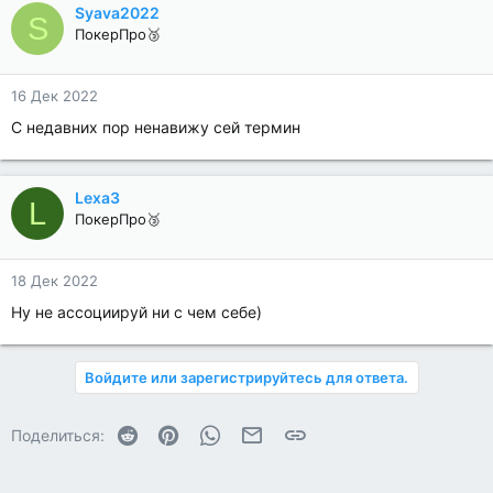
Syava2022
S
ПокерПро🥉
16 Дек 2022
С недавних пор ненавижу сей термин
Lexa3
L
ПокерПро🥉
18 Дек 2022
Ну не ассоциируй ни с чем себе)
Войдите или зарегистрируйтесь для ответа.
Reddit
Pinterest
WhatsApp
Электронная почта
Ссылка
Поделиться: