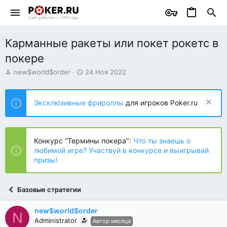
Карманные ракеты или покет рокетс в
покере
А
Д
new$world$order
24 Ноя 2022
в
а
т
т
о
а
Эксклюзивные фрироллы
для игроков Poker.ru
р
н
т
а
е
ч
м
а
Конкурс “Термины покера":
Что ты знаешь о
ы
л
любимой игре? Участвуй в конкурсе и выигрывай
а
призы!
Базовые стратегии
new$world$order
N
Administrator
Автор месяца