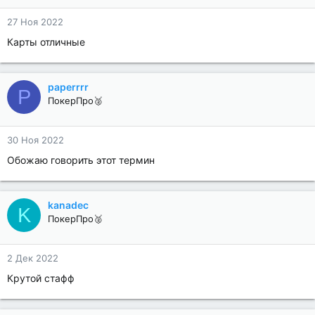
27 Ноя 2022
Карты отличные
paperrrr
P
ПокерПро🥈
30 Ноя 2022
Обожаю говорить этот термин
kanadec
K
ПокерПро🥈
2 Дек 2022
Крутой стафф