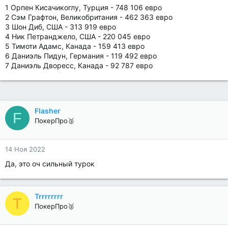
1 Орпен Кисачикоглу, Турция - 748 106 евро
2 Сэм Графтон, Великобритания - 462 363 евро
3 Шон Диб, США - 313 919 евро
4 Ник Петранджело, США - 220 045 евро
5 Тимоти Адамс, Канада - 159 413 евро
6 Даниэль Пидун, Германия - 119 492 евро
7 Даниэль Дворесс, Канада - 92 787 евро
Flasher
F
ПокерПро🥈
14 Ноя 2022
Да, это оч сильный турок
Trrrrrrrr
T
ПокерПро🥈