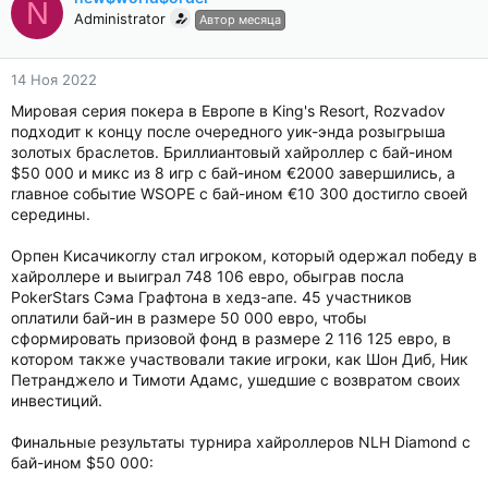
N
Administrator
Автор месяца
14 Ноя 2022
Мировая серия покера в Европе в King's Resort, Rozvadov
подходит к концу после очередного уик-энда розыгрыша
золотых браслетов. Бриллиантовый хайроллер с бай-ином
$50 000 и микс из 8 игр с бай-ином €2000 завершились, а
главное событие WSOPE с бай-ином €10 300 достигло своей
середины.
Орпен Кисачикоглу стал игроком, который одержал победу в
хайроллере и выиграл 748 106 евро, обыграв посла
PokerStars Сэма Графтона в хедз-апе. 45 участников
оплатили бай-ин в размере 50 000 евро, чтобы
сформировать призовой фонд в размере 2 116 125 евро, в
котором также участвовали такие игроки, как Шон Диб, Ник
Петранджело и Тимоти Адамс, ушедшие с возвратом своих
инвестиций.
Финальные результаты турнира хайроллеров NLH Diamond с
бай-ином $50 000: