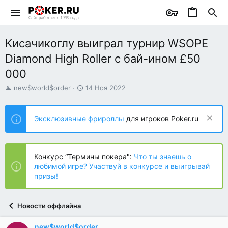
Кисачикоглу выиграл турнир WSOPE
Diamond High Roller с бай-ином £50
000
А
Д
new$world$order
14 Ноя 2022
в
а
т
т
о
а
Эксклюзивные фрироллы
для игроков Poker.ru
р
н
т
а
е
ч
м
а
Конкурс “Термины покера":
Что ты знаешь о
ы
л
любимой игре? Участвуй в конкурсе и выигрывай
а
призы!
Новости оффлайна
new$world$order