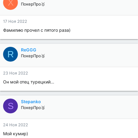
X
ПокерПро🥇
17 Ноя 2022
Фамилию прочел с пятого раза)
ReGGG
R
ПокерПро🥈
23 Ноя 2022
Он мой отец турецкий...
Stepanko
S
ПокерПро🥈
24 Ноя 2022
Мой кумир)