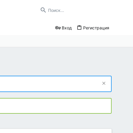
Вход
Регистрация