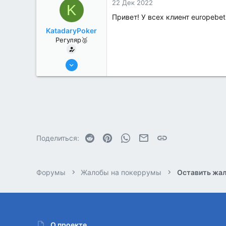
22 Дек 2022
K
Привет! У всех клиент europebet
KatadaryPoker
Регуляр🥈
19 Июл 2022
66
0
Reddit
Pinterest
WhatsApp
Электронная почта
Ссылка
Поделиться:
Форумы
Жалобы на покеррумы
Оставить жал
О проекте