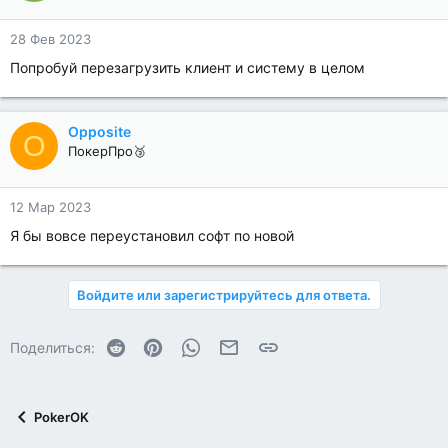
28 Фев 2023
Попробуй перезагрузить клиент и систему в целом
Opposite
O
ПокерПро🥉
12 Мар 2023
Я бы вовсе переустановил софт по новой
Войдите или зарегистрируйтесь для ответа.
Reddit
Pinterest
WhatsApp
Электронная почта
Ссылка
Поделиться:
PokerOK