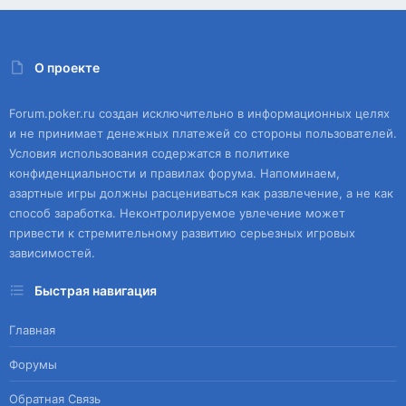
О проекте
Forum.poker.ru создан исключительно в информационных целях
и не принимает денежных платежей со стороны пользователей.
Условия использования содержатся в политике
конфиденциальности и правилах форума. Напоминаем,
азартные игры должны расцениваться как развлечение, а не как
способ заработка. Неконтролируемое увлечение может
привести к стремительному развитию серьезных игровых
зависимостей.
Быстрая навигация
Главная
Форумы
Обратная Связь