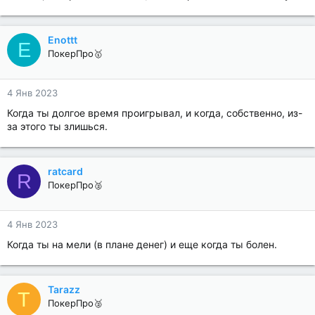
Enottt
E
ПокерПро🥇
4 Янв 2023
Когда ты долгое время проигрывал, и когда, собственно, из-
за этого ты злишься.
ratcard
R
ПокерПро🥈
4 Янв 2023
Когда ты на мели (в плане денег) и еще когда ты болен.
Tarazz
T
ПокерПро🥈