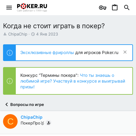
Когда не стоит играть в покер?
А
Д
ChipaChip
4 Янв 2023
в
а
т
т
о
а
Эксклюзивные фрироллы
для игроков Poker.ru
р
н
т
а
е
ч
м
а
Конкурс “Термины покера":
Что ты знаешь о
ы
л
любимой игре? Участвуй в конкурсе и выигрывай
а
призы!
Вопросы по игре
ChipaChip
C
ПокерПро🥇