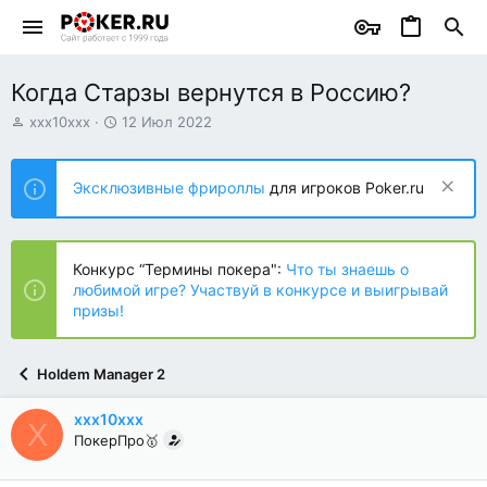
Когда Старзы вернутся в Россию?
А
Д
xxx10xxx
12 Июл 2022
в
а
т
т
о
а
Эксклюзивные фрироллы
для игроков Poker.ru
р
н
т
а
е
ч
м
а
Конкурс “Термины покера":
Что ты знаешь о
ы
л
любимой игре? Участвуй в конкурсе и выигрывай
а
призы!
Holdem Manager 2
xxx10xxx
X
ПокерПро🥇