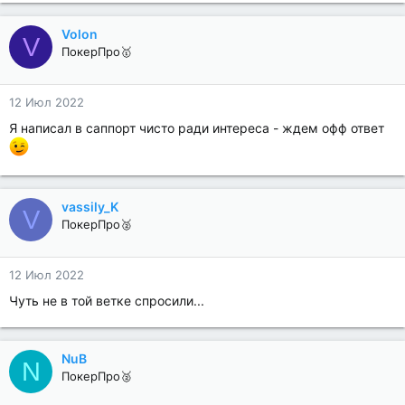
Volon
V
ПокерПро🥇
12 Июл 2022
Я написал в саппорт чисто ради интереса - ждем офф ответ
vassily_K
V
ПокерПро🥈
12 Июл 2022
Чуть не в той ветке спросили...
NuB
N
ПокерПро🥈