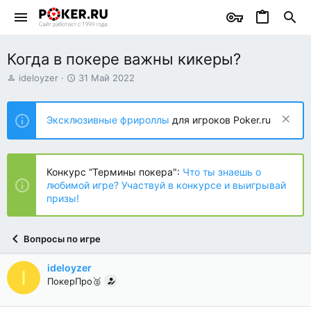
Когда в покере важны кикеры?
А
Д
ideloyzer
31 Май 2022
в
а
т
т
о
а
Эксклюзивные фрироллы
для игроков Poker.ru
р
н
т
а
е
ч
м
а
Конкурс “Термины покера":
Что ты знаешь о
ы
л
любимой игре? Участвуй в конкурсе и выигрывай
а
призы!
Вопросы по игре
ideloyzer
I
ПокерПро🥈