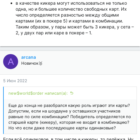
в качестве кикера могут использоваться не только
одна, но и большее количество свободных карт. Их
число определяется разностью между общими
картами (их в покере 5) и картами в комбинации.
Таким образом, у пары может быть 3 кикера, у сета –
2, у двух пар или каре в покере – 1.
arcana
A
Новичок🥉
5 Июн 2022
new$world$order написал(а):
Еще до конца не разобрался какую роль играют эти карты?
Допустим, если на шоудауне у оставшихся участников
равные по силе комбинации? Победитель определяется по
старшей карте (кикеру), которая не входит в комбинацию?
Но что если даже последующее карты одинаковые?
Если всё одинаковое, в том числе и кикеры, то делёжка. Ну