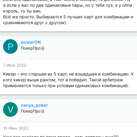
а если у вас по две одинаковые пары, но у тебя туз, а у оппа
король, то ты вин.
Всё же просто. Выбирается 5 лучших карт для комбинации и
сравниваются друг с другом)
powerON
P
ПокерПро🥈
7 Июн 2022
Кикер – это старшая из 5 карт, не вошедшая в комбинацию. У
кого кикер выше рангом, тот и победил. Такой арбитраж
применяется только при условии одинаковых комбинаций.
vanya_poker
V
ПокерПро🥈
10 Июн 2022
Уже все сказали по теме вроде - есть вопросы еще?))