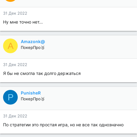
31 Дек 2022
Ну мне точно нет...
Amazonk@
A
ПокерПро🥉
31 Дек 2022
Я бы не смогла так долго держаться
PunisheR
P
ПокерПро🥉
31 Дек 2022
По стратегии это простая игра, но не все так однозначно