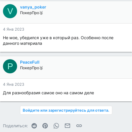
vanya_poker
V
ПокерПро🥈
4 Янв 2023
Не мое, убедился уже в который раз. Особенно после
данного материала
PeaceFull
P
ПокерПро🥈
4 Янв 2023
Для разнообразия самое оно на самом деле
Войдите или зарегистрируйтесь для ответа.
Reddit
Pinterest
WhatsApp
Электронная почта
Ссылка
Поделиться: