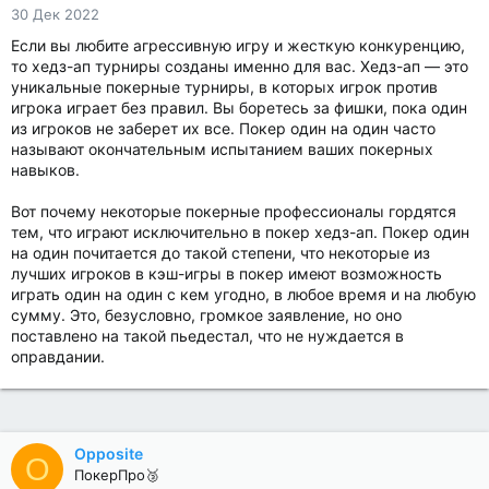
30 Дек 2022
Если вы любите агрессивную игру и жесткую конкуренцию,
то хедз-ап турниры созданы именно для вас. Хедз-ап — это
уникальные покерные турниры, в которых игрок против
игрока играет без правил. Вы боретесь за фишки, пока один
из игроков не заберет их все. Покер один на один часто
называют окончательным испытанием ваших покерных
навыков.
Вот почему некоторые покерные профессионалы гордятся
тем, что играют исключительно в покер хедз-ап. Покер один
на один почитается до такой степени, что некоторые из
лучших игроков в кэш-игры в покер имеют возможность
играть один на один с кем угодно, в любое время и на любую
сумму. Это, безусловно, громкое заявление, но оно
поставлено на такой пьедестал, что не нуждается в
оправдании.
Opposite
O
ПокерПро🥉