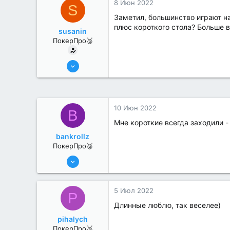
8 Июн 2022
S
Заметил, большинство играют на
плюс короткого стола? Больше в
susanin
ПокерПро🥈
6 Июн 2022
330
1
10 Июн 2022
B
Мне короткие всегда заходили -
bankrollz
ПокерПро🥈
8 Июн 2022
363
0
5 Июл 2022
P
Длинные люблю, так веселее)
pihalych
ПокерПро🥈