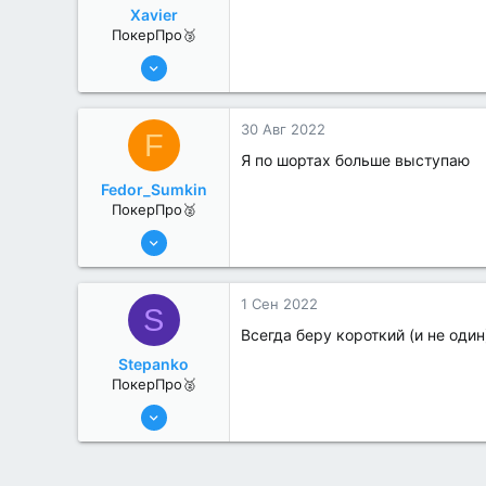
Xavier
ПокерПро🥉
17 Авг 2022
217
2
30 Авг 2022
F
Я по шортах больше выступаю
Fedor_Sumkin
ПокерПро🥈
6 Июн 2022
298
0
1 Сен 2022
S
Всегда беру короткий (и не один
Stepanko
ПокерПро🥈
13 Июн 2022
279
1