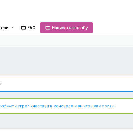
тели
FAQ
Написать жалобу
u
любимой игре? Участвуй в конкурсе и выигрывай призы!