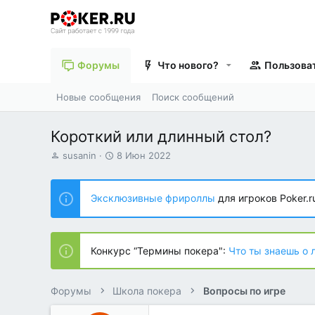
Форумы
Что нового?
Пользова
Новые сообщения
Поиск сообщений
Короткий или длинный стол?
А
Д
susanin
8 Июн 2022
в
а
т
т
о
а
Эксклюзивные фрироллы
для игроков Poker.r
р
н
т
а
е
ч
м
а
Конкурс “Термины покера":
Что ты знаешь о 
ы
л
а
Форумы
Школа покера
Вопросы по игре