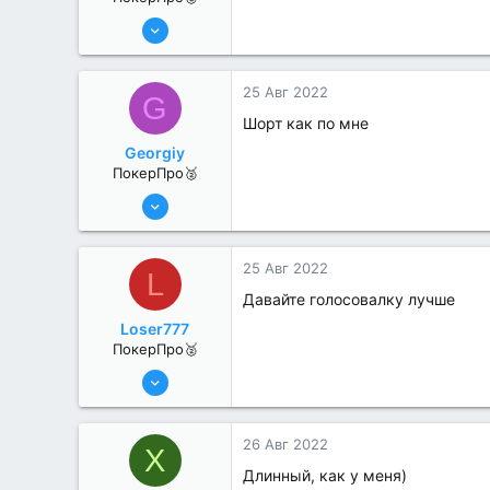
6 Июн 2022
314
1
25 Авг 2022
G
Шорт как по мне
Georgiy
ПокерПро🥈
13 Июн 2022
345
1
25 Авг 2022
L
Давайте голосовалку лучше
Loser777
ПокерПро🥈
13 Июн 2022
370
0
26 Авг 2022
X
Длинный, как у меня)