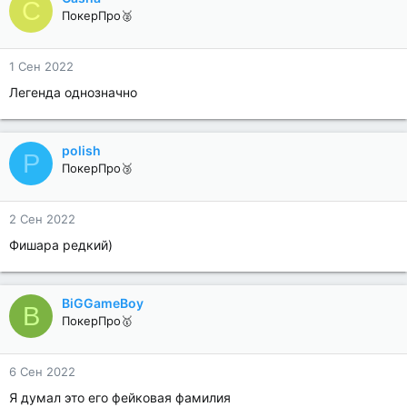
C
ПокерПро🥈
1 Сен 2022
Легенда однозначно
polish
P
ПокерПро🥉
2 Сен 2022
Фишара редкий)
BiGGameBoy
B
ПокерПро🥇
6 Сен 2022
Я думал это его фейковая фамилия