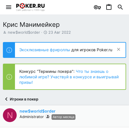
Крис Манимейкер
А
Д
new$world$order
23 Авг 2022
в
а
т
т
о
а
Эксклюзивные фрироллы
для игроков Poker.ru
р
н
т
а
е
ч
м
а
Конкурс “Термины покера":
Что ты знаешь о
ы
л
любимой игре? Участвуй в конкурсе и выигрывай
а
призы!
Игроки в покер
new$world$order
N
Administrator
Автор месяца