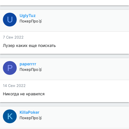
UglyTuz
U
ПокерПро🥈
7 Сен 2022
Лузер каких еще поискать
paperrrr
P
ПокерПро🥈
14 Сен 2022
Никогда не нравился
KillaPoker
K
ПокерПро🥈