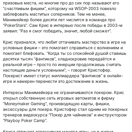
призовые места, но многие про до сих пор называют его
“счастливым фишем”, которому на WSOP-2003 повезло
заблефовать маститых соперников. Тем не менее,
Манимейкер более десяти лет числится в команде про
“PokerStars”. Сам Крис в интервью после победы в 2003-м
заявил: “Раз я смог победить, значит, любой сможет”.
Крис признался, что любит оттачивать мастерство в игре на
условные фишки – это помогает справиться с волнением и
помогает блефовать. “Когда ты со спокойной душой ставишь
десятки тысяч “фантиков”, хладнокровие передаётся и
реальной игре – просто по инерции продолжаешь считать
настоящие деньги условными”, – говорит Кристофер.
Покерист имеет статус миллиардера “фантиков” в онлайн-
игре и намерен перенести это достижение в жизнь.
Интересы Манимейкера не ограничиваются покером. Крис
открыл собственную сеть игровых автоматов и фирму
“Moneymaker Gaming”, производящую карты, фишки,
аксессуары для покера. Кристофер стал одним из покерных
тренеров видеокурса “Покер для чайников” и инструктором
“Playboy Poker Camp”.
Криса отличает агрессивная манера игры, но в жизни