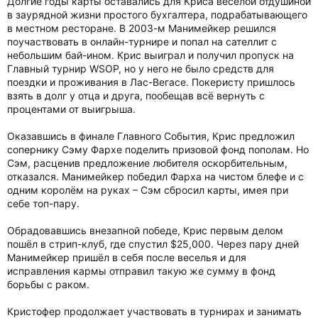
Долгие годы карты оставались для Криса весёлой отдушиной
в заурядной жизни простого бухгалтера, подрабатывающего
в местном ресторане. В 2003-м Манимейкер решился
поучаствовать в онлайн-турнире и попал на сателлит с
небольшим бай-ином. Крис выиграл и получил пропуск на
Главный турнир WSOP, но у него не было средств для
поездки и проживания в Лас-Вегасе. Покеристу пришлось
взять в долг у отца и друга, пообещав всё вернуть с
процентами от выигрыша.
Оказавшись в финале Главного События, Крис предложил
сопернику Сэму Фархе поделить призовой фонд пополам. Но
Сэм, расценив предложение любителя оскорбительным,
отказался. Манимейкер победил Фарха на чистом блефе и с
одним королём на руках – Сэм сбросил карты, имея при
себе топ-пару.
Обрадовавшись внезапной победе, Крис первым делом
пошёл в стрип-клуб, где спустил $25,000. Через пару дней
Манимейкер пришёл в себя после веселья и для
исправления кармы отправил такую же сумму в фонд
борьбы с раком.
Кристофер продолжает участвовать в турнирах и занимать