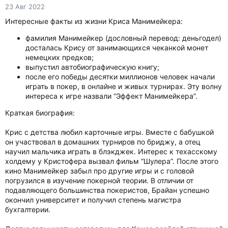
23 Авг 2022
Интересные факты из жизни Криса Манимейкера:
фамилия Манимейкер (дословный перевод: деньгодел)
досталась Крису от занимающихся чеканкой монет
немецких предков;
выпустил автобиографическую книгу;
после его победы десятки миллионов человек начали
играть в покер, в онлайне и живых турнирах. Эту волну
интереса к игре назвали “Эффект Манимейкера”.
Краткая биография:
Крис с детства любил карточные игры. Вместе с бабушкой
он участвовал в домашних турниров по бриджу, а отец
научил мальчика играть в блэкджек. Интерес к техасскому
холдему у Кристофера вызвал фильм “Шулера”. После этого
кино Манимейкер забыл про другие игры и с головой
погрузился в изучение покерной теории. В отличии от
подавляющего большинства покеристов, Брайан успешно
окончил университет и получил степень магистра
бухгалтерии.