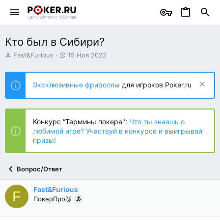
Кто был в Сибири?
А
Д
Fast&Furious
15 Ноя 2022
в
а
т
т
о
а
Эксклюзивные фрироллы
для игроков Poker.ru
р
н
т
а
е
ч
м
а
Конкурс “Термины покера":
Что ты знаешь о
ы
л
любимой игре? Участвуй в конкурсе и выигрывай
а
призы!
Вопрос/Ответ
Fast&Furious
F
ПокерПро🥈