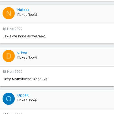
Nutzzz
N
ПокерПро🥇
16 Ноя 2022
Езжайте пока актуально)
driver
D
ПокерПро🥈
18 Ноя 2022
Нету малейшего желания
Opp1K
O
ПокерПро🥇