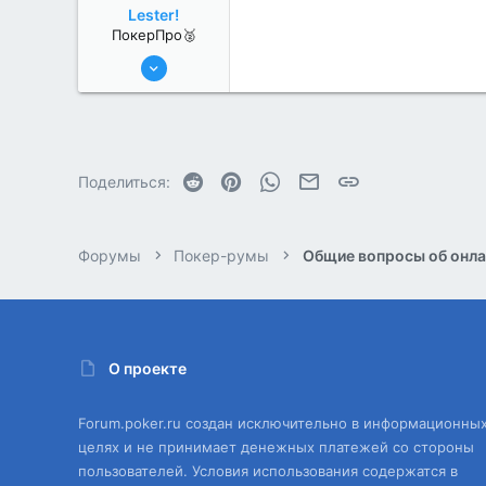
Lester!
ПокерПро🥈
25 Июл 2022
397
1
Reddit
Pinterest
WhatsApp
Электронная почта
Ссылка
Поделиться:
Форумы
Покер-румы
Общие вопросы об онла
О проекте
Forum.poker.ru создан исключительно в информационны
целях и не принимает денежных платежей со стороны
пользователей. Условия использования содержатся в