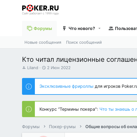
Форумы
Что нового?
Пользова
Новые сообщения
Поиск сообщений
Кто читал лицензионные соглаше
А
Д
Liland
2 Июн 2022
в
а
т
т
о
а
Эксклюзивные фрироллы
для игроков Poker.r
р
н
т
а
е
ч
м
а
Конкурс “Термины покера":
Что ты знаешь о 
ы
л
а
Форумы
Покер-румы
Общие вопросы об онла