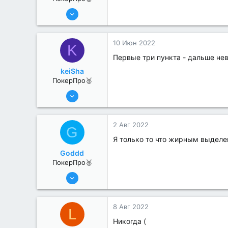
6 Июн 2022
331
2
10 Июн 2022
K
Первые три пункта - дальше не
kei$ha
ПокерПро🥈
8 Июн 2022
395
0
2 Авг 2022
G
Я только то что жирным выделе
Goddd
ПокерПро🥈
25 Июл 2022
371
0
8 Авг 2022
L
Никогда (