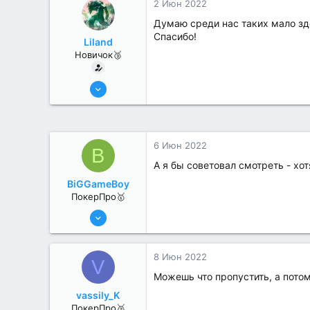
2 Июн 2022
Думаю среди нас таких мало зд
Спасибо!
Liland
Новичок🥉
30 Июн 2022
2
0
6 Июн 2022
B
А я бы советовал смотреть - хо
BiGGameBoy
ПокерПро🥇
6 Июн 2022
439
6
8 Июн 2022
V
Можешь что пропустить, а пото
vassily_K
ПокерПро🥈