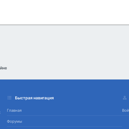
йне
Быстрая навигация
Главная
Вой
х
Форумы