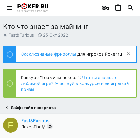
Кто что знает за майнинг
А
Д
Fast&Furious
25 Окт 2022
в
а
т
т
о
а
Эксклюзивные фрироллы
для игроков Poker.ru
р
н
т
а
е
ч
м
а
Конкурс “Термины покера":
Что ты знаешь о
ы
л
любимой игре? Участвуй в конкурсе и выигрывай
а
призы!
Лайфстайл покериста
Fast&Furious
F
ПокерПро🥈