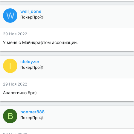
well_done
W
ПокерПро🥈
29 Ноя 2022
У меня с Майнкрафтом ассоциации.
ideloyzer
I
ПокерПро🥈
29 Ноя 2022
Аналогично бро)
boomer888
B
ПокерПро🥈