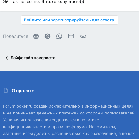
Эй, так нечестно. Я тоже хочу долю)))
Войдите или зарегистрируйтесь для ответа.
Reddit
Pinterest
WhatsApp
Электронная почта
Ссылка
Поделиться:
Лайфстайл покериста
О проекте
Forum.poker.ru создан исключительно в информационных целях
и не принимает денежных платежей со стороны пользователей.
Условия использования содержатся в политике
конфиденциальности и правилах форума. Напоминаем,
азартные игры должны расцениваться как развлечение, а не как