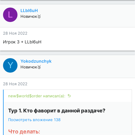
LLbl6uH
L
Новичок🥇
28 Ноя 2022
Игрок 3 + LLbl6uH
Yokodzunchyk
Y
Новичок🥉
28 Ноя 2022
new$world$order написал(а):
Тур 1. Кто фаворит в данной раздаче?​
Посмотреть вложение 138
Что делать: