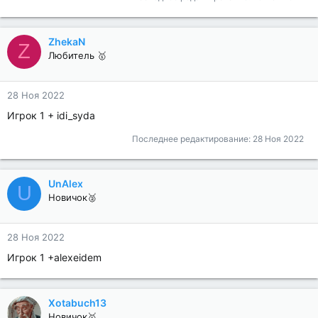
ZhekaN
Z
Любитель 🥇
28 Ноя 2022
Игрок 1 + idi_syda
Последнее редактирование:
28 Ноя 2022
UnAlex
U
Новичок🥈
28 Ноя 2022
Игрок 1 +alexeidem
Xotabuch13
Новичок🥇