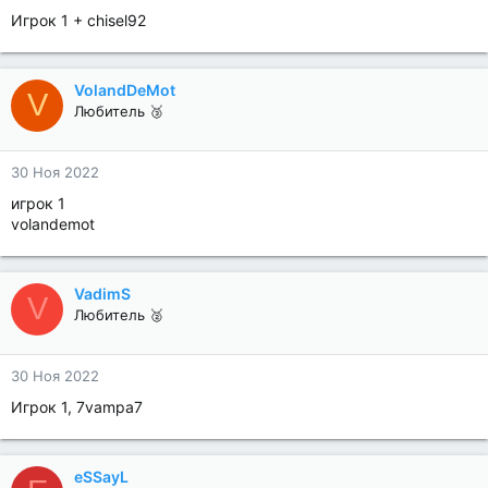
Игрок 1 + chisel92
VolandDeMot
V
Любитель 🥉
30 Ноя 2022
игрок 1
volandemot
VadimS
V
Любитель 🥈
30 Ноя 2022
Игрок 1, 7vampa7
eSSayL