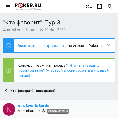
"Кто фаворит". Тур 3
А
Д
new$world$order
30 Ноя 2022
в
а
т
т
о
а
Эксклюзивные фрироллы
для игроков Poker.ru
р
н
т
а
е
ч
м
а
Конкурс “Термины покера":
Что ты знаешь о
ы
л
любимой игре? Участвуй в конкурсе и выигрывай
а
призы!
"Кто фаворит?" (завершен)
new$world$order
N
Administrator
Автор месяца