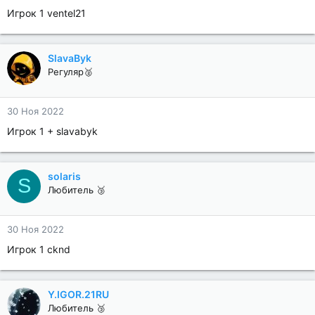
Игрок 1 ventel21
SlavaByk
Регуляр🥈
30 Ноя 2022
Игрок 1 + slavabyk
solaris
S
Любитель 🥉
30 Ноя 2022
Игрок 1 cknd
Y.IGOR.21RU
Любитель 🥉