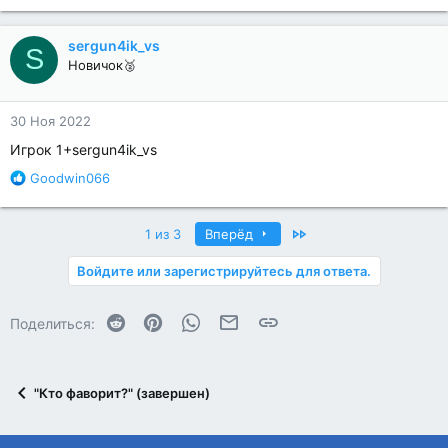
sergun4ik_vs
S
Новичок🥈
30 Ноя 2022
Игрок 1+sergun4ik_vs
Р
Goodwin066
е
а
к
Last
1 из 3
Вперёд
ц
и
Войдите или зарегистрируйтесь для ответа.
и
:
Reddit
Pinterest
WhatsApp
Электронная почта
Ссылка
Поделиться:
"Кто фаворит?" (завершен)