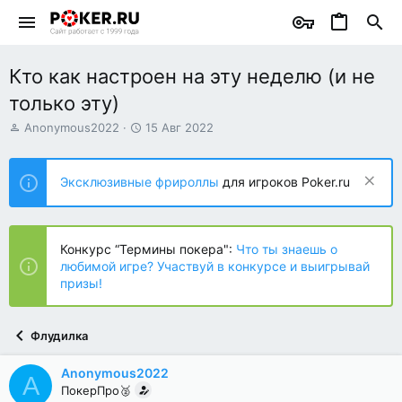
Кто как настроен на эту неделю (и не
только эту)
А
Д
Anonymous2022
15 Авг 2022
в
а
т
т
о
а
Эксклюзивные фрироллы
для игроков Poker.ru
р
н
т
а
е
ч
м
а
Конкурс “Термины покера":
Что ты знаешь о
ы
л
любимой игре? Участвуй в конкурсе и выигрывай
а
призы!
Флудилка
Anonymous2022
A
ПокерПро🥈