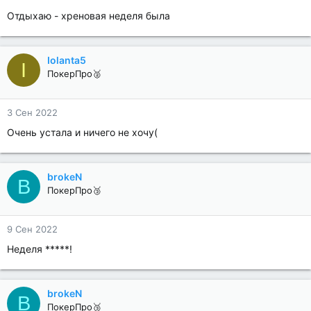
Отдыхаю - хреновая неделя была
Iolanta5
I
ПокерПро🥈
3 Сен 2022
Очень устала и ничего не хочу(
brokeN
B
ПокерПро🥉
9 Сен 2022
Неделя *****!
brokeN
B
ПокерПро🥉