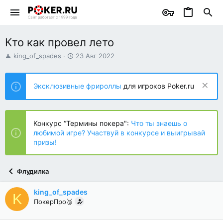
Кто как провел лето
А
Д
king_of_spades
23 Авг 2022
в
а
т
т
о
а
Эксклюзивные фрироллы
для игроков Poker.ru
р
н
т
а
е
ч
м
а
Конкурс “Термины покера":
Что ты знаешь о
ы
л
любимой игре? Участвуй в конкурсе и выигрывай
а
призы!
Флудилка
king_of_spades
K
ПокерПро🥈