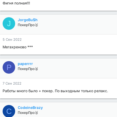
Фигня полная!!!
JorgeBu$h
J
ПокерПро🥇
5 Сен 2022
Мегахреново ***
paperrrr
P
ПокерПро🥈
7 Сен 2022
Работы много было + покер. По выходным только релакс.
CodeineBrazy
C
ПокерПро🥉