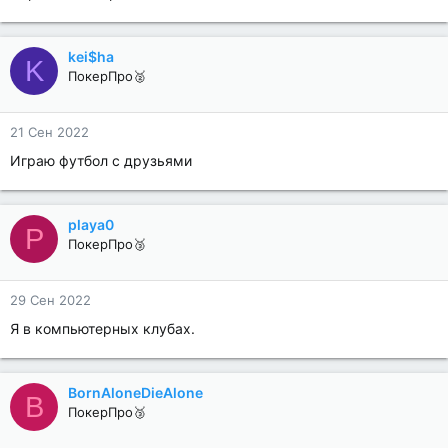
kei$ha
K
ПокерПро🥈
21 Сен 2022
Играю футбол с друзьями
playa0
P
ПокерПро🥉
29 Сен 2022
Я в компьютерных клубах.
BornAloneDieAlone
B
ПокерПро🥉