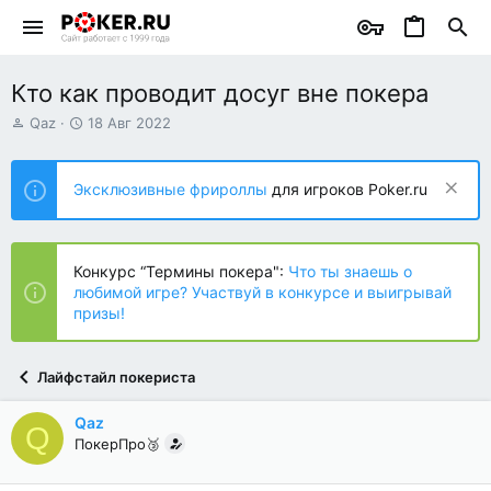
Кто как проводит досуг вне покера
А
Д
Qaz
18 Авг 2022
в
а
т
т
о
а
Эксклюзивные фрироллы
для игроков Poker.ru
р
н
т
а
е
ч
м
а
Конкурс “Термины покера":
Что ты знаешь о
ы
л
любимой игре? Участвуй в конкурсе и выигрывай
а
призы!
Лайфстайл покериста
Qaz
Q
ПокерПро🥉