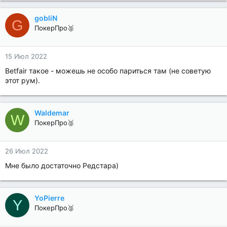
gobliN
G
ПокерПро🥈
15 Июл 2022
Betfair такое - можешь не особо париться там (не советую
этот рум).
Waldemar
W
ПокерПро🥈
26 Июл 2022
Мне было достаточно Редстара)
YoPierre
Y
ПокерПро🥈