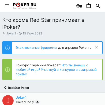
Кто кроме Red Star принимает в
iPoker?
А
Д
Joker1
15 Июл 2022
в
а
т
т
о
а
Эксклюзивные фрироллы
для игроков Poker.ru
р
н
т
а
е
ч
м
а
Конкурс “Термины покера":
Что ты знаешь о
ы
л
любимой игре? Участвуй в конкурсе и выигрывай
а
призы!
Red Star Poker
Joker1
J
ПокерПро🥇