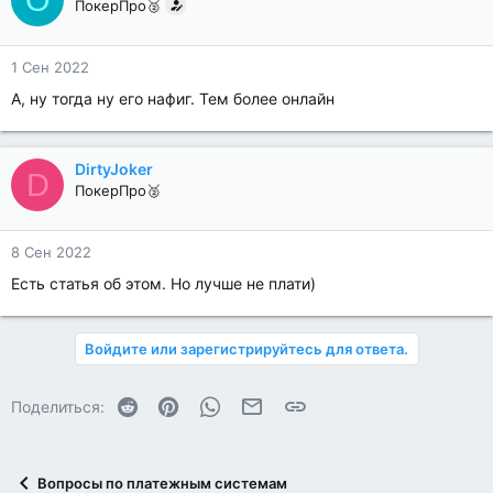
ПокерПро🥈
1 Сен 2022
А, ну тогда ну его нафиг. Тем более онлайн
DirtyJoker
D
ПокерПро🥈
8 Сен 2022
Есть статья об этом. Но лучше не плати)
Войдите или зарегистрируйтесь для ответа.
Reddit
Pinterest
WhatsApp
Электронная почта
Ссылка
Поделиться:
Вопросы по платежным системам